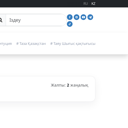
RU
KZ
йттан іздеу
итуция
# Таза Қазақстан
# Таяу Шығыс қақтығысы
Жалпы:
2
жаңалық