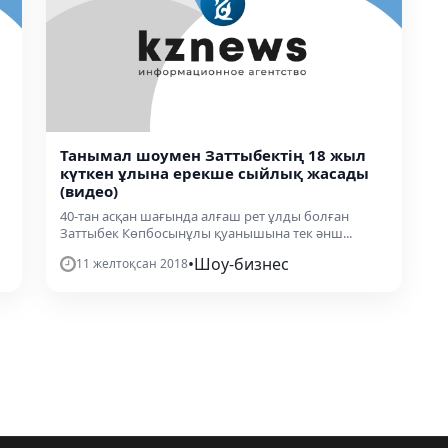
Танымал шоумен Заттыбектің 18 жыл
күткен ұлына ерекше сыйлық жасады
(видео)
40-тан асқан шағында алғаш рет ұлды болған
Заттыбек Көпбосынұлы қуанышына тек әнш...
•
Шоу-бизнес
11 желтоқсан 2018