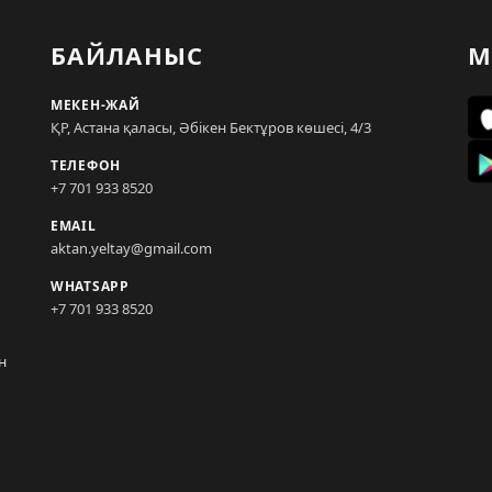
БАЙЛАНЫС
М
МЕКЕН-ЖАЙ
ҚР, Астана қаласы, Әбікен Бектұров көшесі, 4/3
ТЕЛЕФОН
+7 701 933 8520
EMAIL
aktan.yeltay@gmail.com
WHATSAPP
+7 701 933 8520
н