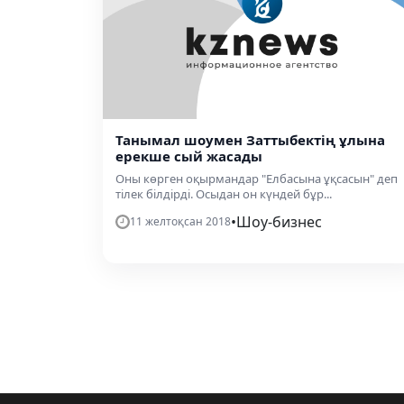
Танымал шоумен Заттыбектің ұлына
ерекше сый жасады
Оны көрген оқырмандар "Елбасына ұқсасын" деп
тілек білдірді. Осыдан он күндей бұр...
•
Шоу-бизнес
11 желтоқсан 2018