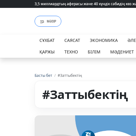
3,5 миллиардтың аферасы және 40 күндік сәбидің көз
3,5 миллиардтың аферасы және 40 күндік сәбидің көз
МӘЗІР
СҰХБАТ
САЯСАТ
ЭКОНОМИКА
ӘЛ
ҚАРЖЫ
ТЕХНО
БІЛІМ
МӘДЕНИЕТ
Басты бет
/
#Заттыбектің
#Заттыбектің