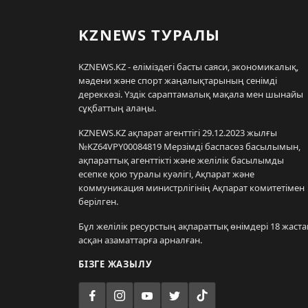
KZNEWS ТУРАЛЫ
KZNEWS.KZ - еліміздегі басты саяси, экономикалық,
мәдени және спорт жаңалықтарының сенімді
дереккөзі. Үздік сараптамалық мақала мен шынайы
сұқбаттың алаңы.
KZNEWS.KZ ақпарат агенттігі 29.12.2023 жылғы
№KZ64VPY00084819 Мерзімді баспасөз басылымын,
ақпараттық агенттікті және желілік басылымды
есепке қою туралы куәлігі, Ақпарат және
коммуникация министрлігінің Ақпарат комитетімен
берілген.
Бұл желілік ресурстың ақпараттық өнімдері 18 жаста
асқан азаматтарға арналған.
БІЗГЕ ЖАЗЫЛУ