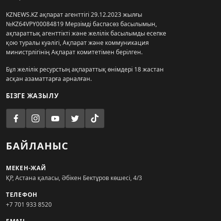
KZNEWS.KZ ақпарат агенттігі 29.12.2023 жылғы
№KZ64VPY00084819 Мерзімді баспасөз басылымын,
ақпараттық агенттікті және желілік басылымды есепке
қою туралы куәлігі, Ақпарат және коммуникация
министрлігінің Ақпарат комитетімен берілген.
Бұл желілік ресурстың ақпараттық өнімдері 18 жастан
асқан азаматтарға арналған.
БІЗГЕ ЖАЗЫЛУ
БАЙЛАНЫС
МЕКЕН-ЖАЙ
ҚР, Астана қаласы, Әбікен Бектұров көшесі, 4/3
ТЕЛЕФОН
+7 701 933 8520