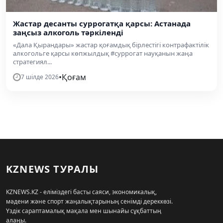
Жастар десанты суррогатқа қарсы: Астанада
заңсыз алкоголь тәркіленді
«Дала Қырандары» жастар қоғамдық бірлестігі контрафактілік
алкогольге қарсы көпжылдық #суррогат науқанын жаңа
стратегиял...
•
Қоғам
7 шілде 2026
KZNEWS ТУРАЛЫ
KZNEWS.KZ - еліміздегі басты саяси, экономикалық,
мәдени және спорт жаңалықтарының сенімді дереккөзі.
Үздік сараптамалық мақала мен шынайы сұқбаттың
алаңы.