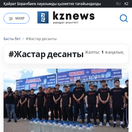
Қайрат Боранбаев лауазымды қызметке тағайындалды
Қайрат Боранбаев лауазымды қызметке тағайындалды
RU
KZ
МӘЗІР
Басты бет
/
#Жастар десанты
#Жастар десанты
Жалпы:
1
жаңалық