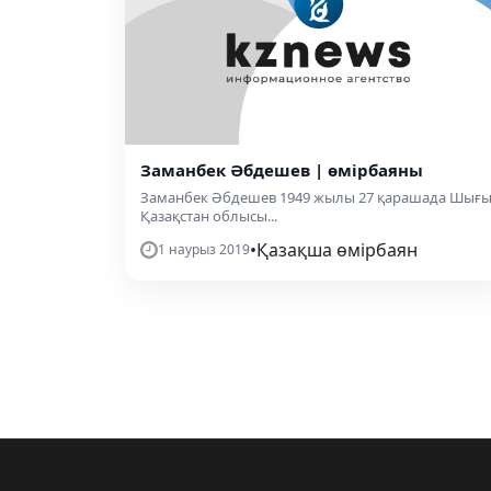
Заманбек Әбдешев | өмірбаяны
Заманбек Әбдешев 1949 жылы 27 қарашада Шығы
Қазақстан облысы...
•
Қазақша өмірбаян
1 наурыз 2019