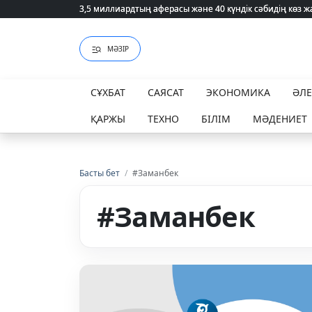
3,5 миллиардтың аферасы және 40 күндік сәбидің көз
3,5 миллиардтың аферасы және 40 күндік сәбидің көз
МӘЗІР
СҰХБАТ
САЯСАТ
ЭКОНОМИКА
ӘЛ
ҚАРЖЫ
ТЕХНО
БІЛІМ
МӘДЕНИЕТ
Басты бет
/
#Заманбек
#Заманбек