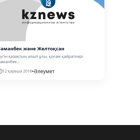
Заманбек және Желтоқсан
үгін қазақтың алып ұлы, қоғам қайраткері
аманбек...
•
Әлеумет
12 қараша 2018