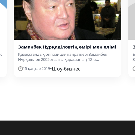
Заманбек Нұрқаділовтің өмірі мен өлімі
с
Қазақстандық оппозиция қайраткері Заманбек
Б
Нұрқаділов 2005 жылғы қарашаның 12-сі...
З
•
Шоу-бизнес
15 қаңтар 2019