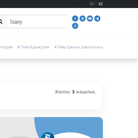
RU
KZ
йттан іздеу
итуция
# Таза Қазақстан
# Таяу Шығыс қақтығысы
Жалпы:
3
жаңалық