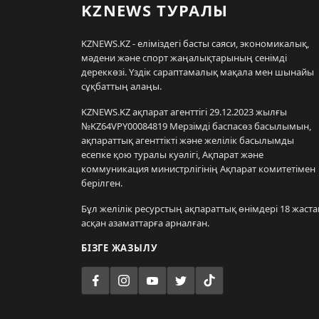
KZNEWS ТУРАЛЫ
KZNEWS.KZ - еліміздегі басты саяси, экономикалық,
мәдени және спорт жаңалықтарының сенімді
дереккөзі. Үздік сараптамалық мақала мен шынайы
сұқбаттың алаңы.
KZNEWS.KZ ақпарат агенттігі 29.12.2023 жылғы
№KZ64VPY00084819 Мерзімді баспасөз басылымын,
ақпараттық агенттікті және желілік басылымды
есепке қою туралы куәлігі, Ақпарат және
коммуникация министрлігінің Ақпарат комитетімен
берілген.
Бұл желілік ресурстың ақпараттық өнімдері 18 жаста
асқан азаматтарға арналған.
БІЗГЕ ЖАЗЫЛУ