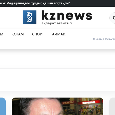
 жасы: Медицинадағы сұмдық қашан тоқтайды?
 жасы: Медицинадағы сұмдық қашан тоқтайды?
Са
ЕМ
ҚОҒАМ
СПОРТ
АЙМАҚ
# Жаңа Конст