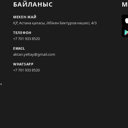
БАЙЛАНЫС
М
МЕКЕН-ЖАЙ
ҚР, Астана қаласы, Әбікен Бектұров көшесі, 4/3
ТЕЛЕФОН
+7 701 933 8520
EMAIL
aktan.yeltay@gmail.com
WHATSAPP
+7 701 933 8520
н