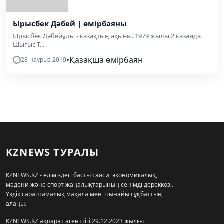
Ырысбек Дәбей | өмірбаяны
Ырысбек Дәбейұлы - қазақтың ақыны. 1979 жылы 2 қазанда
Шығыс Т...
•
Қазақша өмірбаян
28 наурыз 2019
KZNEWS ТУРАЛЫ
KZNEWS.KZ - еліміздегі басты саяси, экономикалық,
мәдени және спорт жаңалықтарының сенімді дереккөзі.
Үздік сараптамалық мақала мен шынайы сұқбаттың
алаңы.
KZNEWS.KZ ақпарат агенттігі 29.12.2023 жылғы