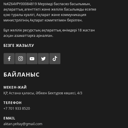
№KZ64VPY00084819 Мерзімді баспасөз басылымын,
ақпараттық агенттікті және желілік басылымды есепке
қою туралы куәлігі, Ақпарат және коммуникация
министрлігінің Ақпарат комитетімен берілген.
Бұл желілік ресурстың ақпараттық өнімдері 18 жастан
асқан азаматтарға арналған.
БІЗГЕ ЖАЗЫЛУ
БАЙЛАНЫС
МЕКЕН-ЖАЙ
ҚР, Астана қаласы, Әбікен Бектұров көшесі, 4/3
ТЕЛЕФОН
+7 701 933 8520
EMAIL
aktan.yeltay@gmail.com