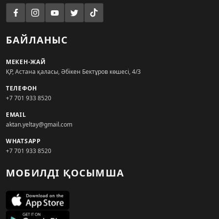
БАЙЛАНЫС
МЕКЕН-ЖАЙ
ҚР, Астана қаласы, Әбікен Бектұров көшесі, 4/3
ТЕЛЕФОН
+7 701 933 8520
EMAIL
aktan.yeltay@gmail.com
WHATSAPP
+7 701 933 8520
МОБИЛДІ ҚОСЫМША