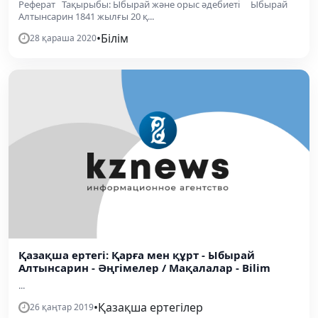
Реферат Тақырыбы: Ыбырай және орыс әдебиеті Ыбырай
Алтынсарин 1841 жылғы 20 қ...
•
Білім
28 қараша 2020
Қазақша ертегі: Қарға мен құрт - Ыбырай
Алтынсарин - Әңгімелер / Мақалалар - Bilim
...
•
Қазақша ертегілер
26 қаңтар 2019