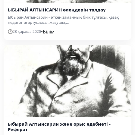
ЫБЫРАЙ АЛТЫНСАРИН өлеңдерін талдау
Ыбырай Алтынсарин - өткен заманның биік тұлғасы, қазақ
педагог ағартушысы, жазушы,...
•
Білім
28 қараша 2020
Ыбырай Алтынсарин және орыс әдебиеті -
Реферат