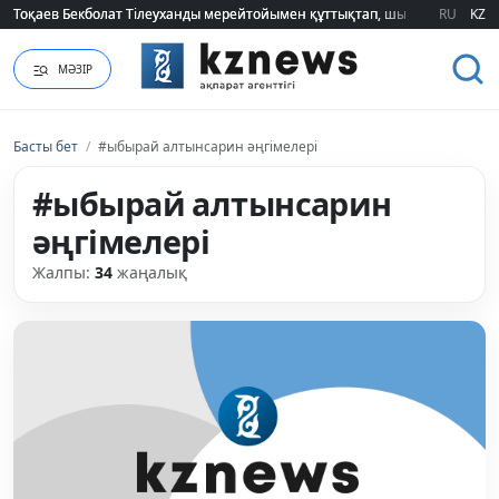
RU
KZ
2026 жылғы білім грантын иеленгендердің тізімі жарияланды (ТІЗІМ)
МӘЗІР
Басты бет
/
#ыбырай алтынсарин әңгімелері
#ыбырай алтынсарин
әңгімелері
Жалпы:
34
жаңалық