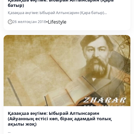
батыр)
Қазақша әңгіме: Ыбырай Алтынсарин (Қара батыр)...
•
Lifestyle
26 желтоқсан 2018
Қазақша әңгіме: Ыбырай Алтынсарин
(Айуанның естісі көп, бірақ адамдай толық
ақылы жоқ)
...