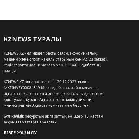
KZNEWS ТУРАЛЫ
KZNEWS.KZ - еліміздегі басты саяси, экономикалық,
мәдени және спорт жаңалықтарының сенімді дереккөзі.
Үздік сараптамалық мақала мен шынайы сұқбаттың
алаңы.
KZNEWS.KZ ақпарат агенттігі 29.12.2023 жылғы
№KZ64VPY00084819 Мерзімді баспасөз басылымын,
ақпараттық агенттікті және желілік басылымды есепке
қою туралы куәлігі, Ақпарат және коммуникация
министрлігінің Ақпарат комитетімен берілген.
Бұл желілік ресурстың ақпараттық өнімдері 18 жастан
асқан азаматтарға арналған.
БІЗГЕ ЖАЗЫЛУ