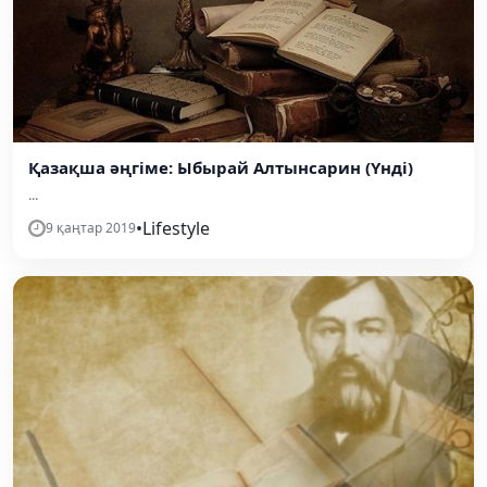
Қазақша әңгіме: Ыбырай Алтынсарин (Үнді)
...
•
Lifestyle
9 қаңтар 2019