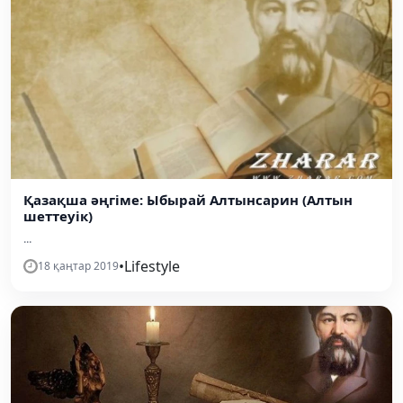
Қазақша әңгіме: Ыбырай Алтынсарин (Алтын
шеттеуік)
...
•
Lifestyle
18 қаңтар 2019