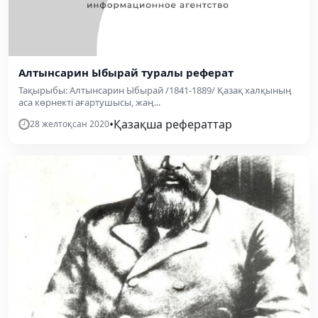
Алтынсарин Ыбырай туралы реферат
Тақырыбы: Алтынсарин Ыбырай /1841-1889/ Қазақ халқының
аса көрнекті ағартушысы, жаң...
•
Қазақша рефераттар
28 желтоқсан 2020