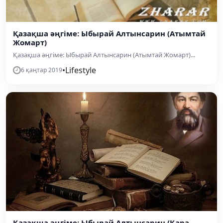
Қазақша әңгіме: Ыбырай Алтынсарин (Атымтай
Жомарт)
Қазақша әңгіме: Ыбырай Алтынсарин (Атымтай Жомарт)...
•
Lifestyle
6 қаңтар 2019
Қазақша әңгіме: Ыбырай Алтынсарин (Қара