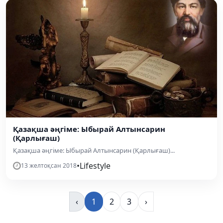
Қазақша әңгіме: Ыбырай Алтынсарин
(Қарлығаш)
Қазақша әңгіме: Ыбырай Алтынсарин (Қарлығаш)...
•
Lifestyle
13 желтоқсан 2018
‹
1
2
3
›