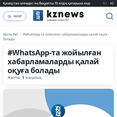
Қазақстан әлемдегі ең бақуатты 70 елдің қатарына енді
Қазақстан әлемдегі ең бақуатты 70 елдің қатарына енді
RU
KZ
МӘЗІР
Басты бет
/
#WhatsApp-та жойылған хабарламаларды қалай оқуға
болады
#WhatsApp-та жойылған
хабарламаларды қалай
оқуға болады
Жалпы:
1
жаңалық