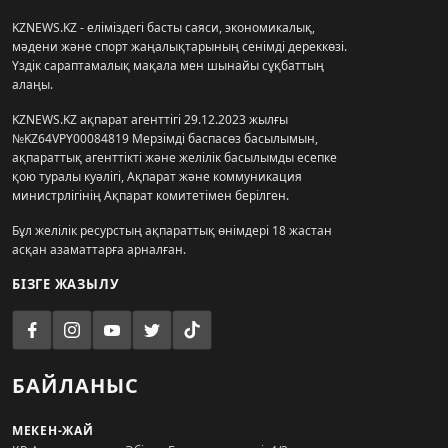
KZNEWS.KZ - еліміздегі басты саяси, экономикалық,
мәдени және спорт жаңалықтарының сенімді дереккөзі.
Үздік сараптамалық мақала мен шынайы сұқбаттың
алаңы.
KZNEWS.KZ ақпарат агенттігі 29.12.2023 жылғы
№KZ64VPY00084819 Мерзімді баспасөз басылымын,
ақпараттық агенттікті және желілік басылымды есепке
қою туралы куәлігі, Ақпарат және коммуникация
министрлігінің Ақпарат комитетімен берілген.
Бұл желілік ресурстың ақпараттық өнімдері 18 жастан
асқан азаматтарға арналған.
БІЗГЕ ЖАЗЫЛУ
БАЙЛАНЫС
МЕКЕН-ЖАЙ