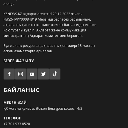
алаңы.
KZNEWS.KZ ақпарат агенттігі 29.12.2023 жылғы
№KZ64VPY00084819 Мерзімді баспасөз басылымын,
ақпараттық агенттікті және желілік басылымды есепке
қою туралы куәлігі, Ақпарат және коммуникация
министрлігінің Ақпарат комитетімен берілген.
Бұл желілік ресурстың ақпараттық өнімдері 18 жастан
асқан азаматтарға арналған.
БІЗГЕ ЖАЗЫЛУ
БАЙЛАНЫС
МЕКЕН-ЖАЙ
ҚР, Астана қаласы, Әбікен Бектұров көшесі, 4/3
ТЕЛЕФОН
+7 701 933 8520