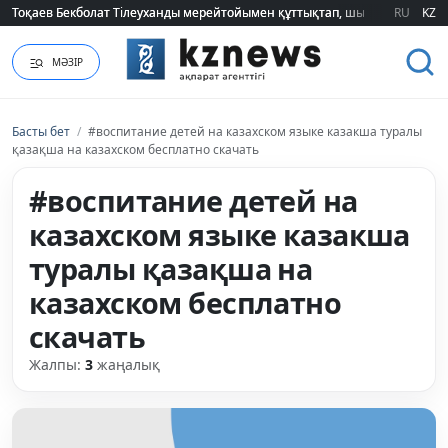
Тоқаев Бекболат Тілеуханды мерейтойымен құттықтап, шығармашылық т
Тоқаев Бекболат Тілеуханды мерейтойымен құттықтап, шығармашылық т
RU
KZ
МӘЗІР
Басты бет
/
#воспитание детей на казахском языке казакша туралы
қазақша на казахском бесплатно скачать
#воспитание детей на
казахском языке казакша
туралы қазақша на
казахском бесплатно
скачать
Жалпы:
3
жаңалық