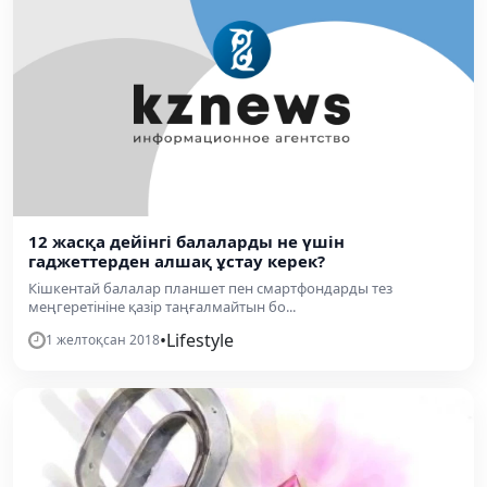
12 жасқа дейінгі балаларды не үшін
гаджеттерден алшақ ұстау керек?
Кішкентай балалар планшет пен смартфондарды тез
меңгеретініне қазір таңғалмайтын бо...
•
Lifestyle
1 желтоқсан 2018