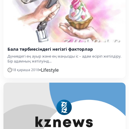
Бала тәрбиесіндегі негізгі факторлар
Дүниедегі ең ауыр және ең маңызды іс – адам өсіріп жетілдіру.
Бір адамның жетілуінд...
•
Lifestyle
18 қараша 2018