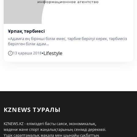
Ұрпақ тәрбиесі
«Адамға ең бірінші білім емес, тәрбие берілуі керек, тәрбиесіз
берілген білім адам...
•
Lifestyle
13 қараша 2018
KZNEWS ТУРАЛЫ
KZNEWS.KZ - еліміздегі басты саяси, экономикалық,
мәдени және спорт жаңалықтарының сенімді дереккөзі.
Үздік сараптамалық мақала мен шынайы сұқбаттың