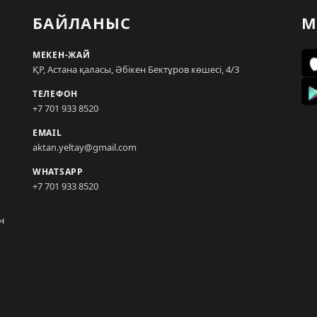
БАЙЛАНЫС
М
МЕКЕН-ЖАЙ
ҚР, Астана қаласы, Әбікен Бектұров көшесі, 4/3
ТЕЛЕФОН
+7 701 933 8520
EMAIL
aktan.yeltay@gmail.com
WHATSAPP
+7 701 933 8520
н