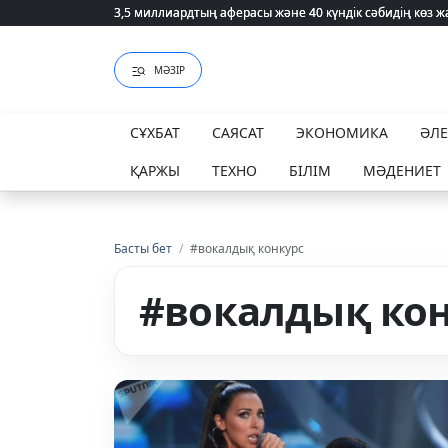
3,5 миллиардтың аферасы және 40 күндік сәбидің көз
3,5 миллиардтың аферасы және 40 күндік сәбидің көз
МӘЗІР
СҰХБАТ
САЯСАТ
ЭКОНОМИКА
ӘЛ
ҚАРЖЫ
ТЕХНО
БІЛІМ
МӘДЕНИЕТ
Басты бет
/
#вокалдық конкурс
#вокалдық ко