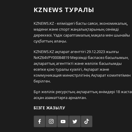
KZNEWS ТУРАЛЫ
KZNEWS.KZ - еліміздегі басты саяси, экономикалық,
мәдени және спорт жаңалықтарының сенімді
дереккөзі. Үздік сараптамалық мақала мен шынайы
сұқбаттың алаңы.
KZNEWS.KZ ақпарат агенттігі 29.12.2023 жылғы
№KZ64VPY00084819 Мерзімді баспасөз басылымын,
ақпараттық агенттікті және желілік басылымды
есепке қою туралы куәлігі, Ақпарат және
коммуникация министрлігінің Ақпарат комитетімен
берілген.
Бұл желілік ресурстың ақпараттық өнімдері 18 жаста
асқан азаматтарға арналған.
БІЗГЕ ЖАЗЫЛУ