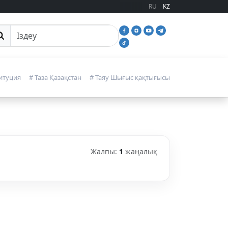
RU
KZ
йттан іздеу
итуция
# Таза Қазақстан
# Таяу Шығыс қақтығысы
Жалпы:
1
жаңалық