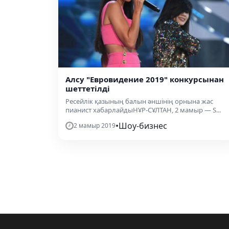
Алсу "Евровидение 2019" конкурсынан
шеттетілді
Ресейлік қазының балын әншінің орнына жас
пианист хабарлайдыНҰР-СҰЛТАН, 2 мамыр — S...
•
Шоу-бизнес
2 мамыр 2019