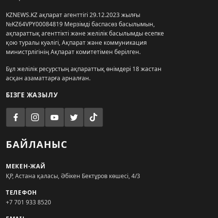
KZNEWS.KZ ақпарат агенттігі 29.12.2023 жылғы
№KZ64VPY00084819 Мерзімді баспасөз басылымын,
ақпараттық агенттікті және желілік басылымды есепке
қою туралы куәлігі, Ақпарат және коммуникация
министрлігінің Ақпарат комитетімен берілген.
Бұл желілік ресурстың ақпараттық өнімдері 18 жастан
асқан азаматтарға арналған.
БІЗГЕ ЖАЗЫЛУ
БАЙЛАНЫС
МЕКЕН-ЖАЙ
ҚР, Астана қаласы, Әбікен Бектұров көшесі, 4/3
ТЕЛЕФОН
+7 701 933 8520