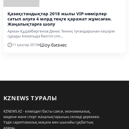
Қазақстандықтар 2018 жылы VIP-нөмірлер
сатып алуға 4 млрд теңге қаражат жұмсаған.
Жаңалықтарға шолу
Арман Құдайбергенов Денис Теннің туғандарынан кешірім
сұрады Алматыда белгілі спо...
•
Шоу-бизнес
11 қаңтар 2019
KZNEWS ТУРАЛЫ
KZNEWS.KZ - еліміздегі басты саяси, экономикалық,
мәдени және спорт жаңалықтарының сенімді дереккөзі.
Үздік сараптамалық мақала мен шынайы сұқбаттың
алаңы.