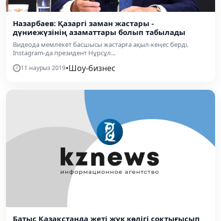
Назарбаев: Қазаргі заман жастары -
дүниежүзінің азаматтары болып табылады
Видеода мемлекет басшысы жастарға ақыл-кеңес берді.
Instagram-да президент Нұрсұл...
•
Шоу-бизнес
11 наурыз 2019
Батыс Қазақстанда жеті жүк көлігі соқтығысып