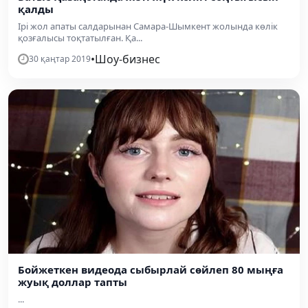
қалды
Ірі жол апаты салдарынан Самара-Шымкент жолында көлік
қозғалысы тоқтатылған. Қа...
•
Шоу-бизнес
30 қаңтар 2019
Бойжеткен видеода сыбырлай сөйлеп 80 мыңға
жуық доллар тапты
...