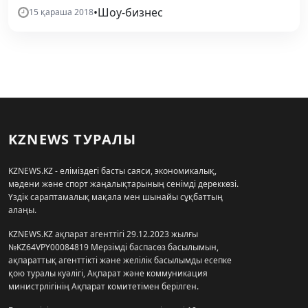
•
Шоу-бизнес
15 қараша 2018
KZNEWS ТУРАЛЫ
KZNEWS.KZ - еліміздегі басты саяси, экономикалық,
мәдени және спорт жаңалықтарының сенімді дереккөзі.
Үздік сараптамалық мақала мен шынайы сұқбаттың
алаңы.
KZNEWS.KZ ақпарат агенттігі 29.12.2023 жылғы
№KZ64VPY00084819 Мерзімді баспасөз басылымын,
ақпараттық агенттікті және желілік басылымды есепке
қою туралы куәлігі, Ақпарат және коммуникация
министрлігінің Ақпарат комитетімен берілген.