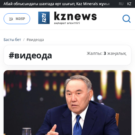
Абай облысындағы шахтада өрт шығып, Kaz Minerals жұмысшылары эва
Абай облысындағы шахтада өрт шығып, Kaz Minerals жұмысшылары эва
RU
KZ
МӘЗІР
Басты бет
/
#видеода
#видеода
Жалпы:
3
жаңалық