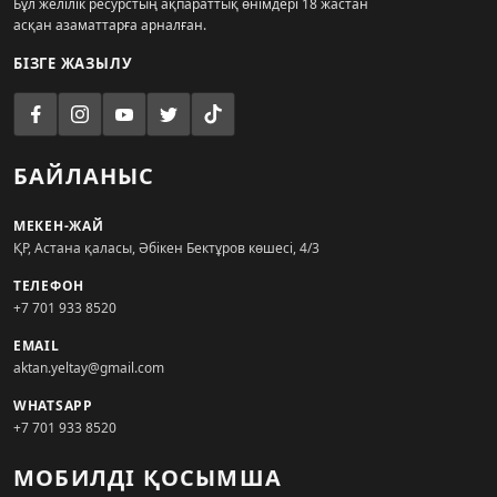
Бұл желілік ресурстың ақпараттық өнімдері 18 жастан
асқан азаматтарға арналған.
БІЗГЕ ЖАЗЫЛУ
БАЙЛАНЫС
МЕКЕН-ЖАЙ
ҚР, Астана қаласы, Әбікен Бектұров көшесі, 4/3
ТЕЛЕФОН
+7 701 933 8520
EMAIL
aktan.yeltay@gmail.com
WHATSAPP
+7 701 933 8520
МОБИЛДІ ҚОСЫМША