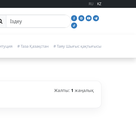
RU
KZ
йттан іздеу
итуция
# Таза Қазақстан
# Таяу Шығыс қақтығысы
Жалпы:
1
жаңалық