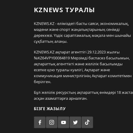
KZNEWS ТУРАЛЫ
KZNEWS.KZ - еліміздегі басты саяси, экономикалық,
мәдени және спорт жаңалықтарының сенімді
дереккөзі. Үздік сараптамалық мақала мен шынайы
сұқбаттың алаңы.
KZNEWS.KZ ақпарат агенттігі 29.12.2023 жылғы
№KZ64VPY00084819 Мерзімді баспасөз басылымын,
ақпараттық агенттікті және желілік басылымды
есепке қою туралы куәлігі, Ақпарат және
коммуникация министрлігінің Ақпарат комитетімен
берілген.
Бұл желілік ресурстың ақпараттық өнімдері 18 жаста
асқан азаматтарға арналған.
БІЗГЕ ЖАЗЫЛУ