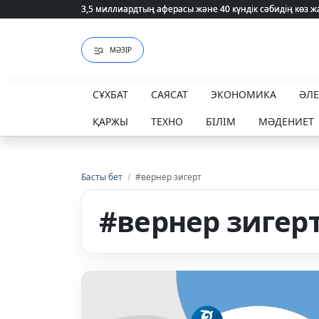
3,5 миллиардтың аферасы және 40 күндік сәбидің көз
3,5 миллиардтың аферасы және 40 күндік сәбидің көз
МӘЗІР
СҰХБАТ
САЯСАТ
ЭКОНОМИКА
ӘЛ
ҚАРЖЫ
ТЕХНО
БІЛІМ
МӘДЕНИЕТ
Басты бет
/
#вернер зигерт
#вернер зигер