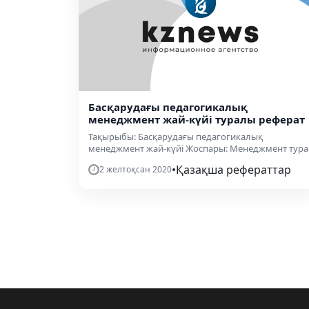
Басқарудағы педагогикалық
менеджмент жай-күйі туралы реферат
Тақырыбы: Басқарудағы педагогикалық
менеджмент жай-күйі Жоспары: Менеджмент тура.
•
Қазақша рефераттар
2 желтоқсан 2020