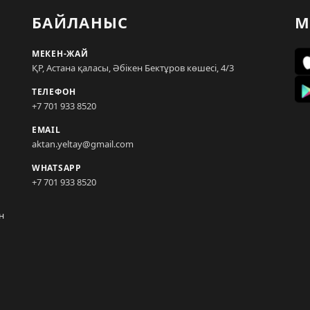
БАЙЛАНЫС
М
МЕКЕН-ЖАЙ
ҚР, Астана қаласы, Әбікен Бектұров көшесі, 4/3
ТЕЛЕФОН
+7 701 933 8520
EMAIL
aktan.yeltay@gmail.com
WHATSAPP
+7 701 933 8520
н