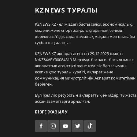
KZNEWS ТУРАЛЫ
KZNEWS.KZ - еліміздегі басты саяси, экономикалық,
мәдени және спорт жаңалықтарының сенімді
дереккөзі. Үздік сараптамалық мақала мен шынайы
сұқбаттың алаңы.
KZNEWS.KZ ақпарат агенттігі 29.12.2023 жылғы
№KZ64VPY00084819 Мерзімді баспасөз басылымын,
ақпараттық агенттікті және желілік басылымды
есепке қою туралы куәлігі, Ақпарат және
коммуникация министрлігінің Ақпарат комитетімен
берілген.
Бұл желілік ресурстың ақпараттық өнімдері 18 жаста
асқан азаматтарға арналған.
БІЗГЕ ЖАЗЫЛУ