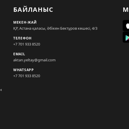
БАЙЛАНЫС
М
МЕКЕН-ЖАЙ
ҚР, Астана қаласы, Әбікен Бектұров көшесі, 4/3
ТЕЛЕФОН
+7 701 933 8520
EMAIL
aktan.yeltay@gmail.com
WHATSAPP
+7 701 933 8520
н