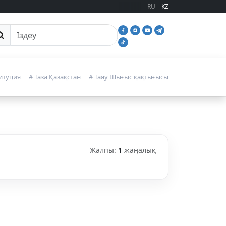
RU
KZ
йттан іздеу
итуция
# Таза Қазақстан
# Таяу Шығыс қақтығысы
Жалпы:
1
жаңалық