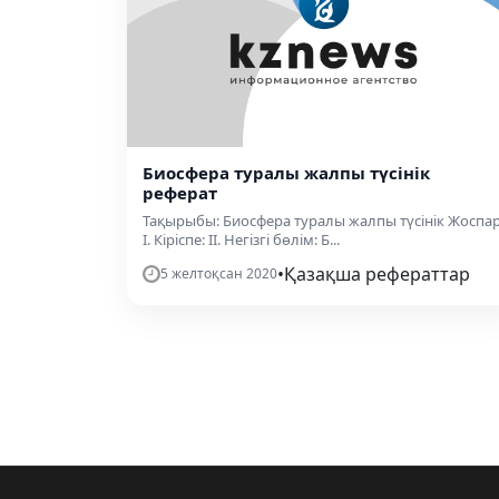
Биосфера туралы жалпы түсінік
реферат
Тақырыбы: Биосфера туралы жалпы түсінік Жоспар
І. Кіріспе: ІІ. Негізгі бөлім: Б...
•
Қазақша рефераттар
5 желтоқсан 2020