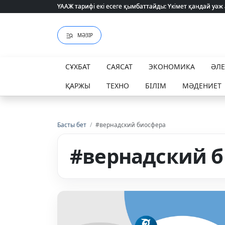
ҮААЖ тарифі екі есеге қымбаттайды: Үкімет қандай уәж
ҮААЖ тарифі екі есеге қымбаттайды: Үкімет қандай уәж
МӘЗІР
СҰХБАТ
САЯСАТ
ЭКОНОМИКА
ӘЛ
ҚАРЖЫ
ТЕХНО
БІЛІМ
МӘДЕНИЕТ
Басты бет
/
#вернадский биосфера
#вернадский 