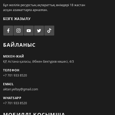
Бұл желілік ресурстың ақпараттық өнімдері 18 жастан
асқан азаматтарға арналған.
БІЗГЕ ЖАЗЫЛУ
БАЙЛАНЫС
МЕКЕН-ЖАЙ
ҚР, Астана қаласы, Әбікен Бектұров көшесі, 4/3
ТЕЛЕФОН
+7 701 933 8520
EMAIL
aktan.yeltay@gmail.com
WHATSAPP
+7 701 933 8520
МОБИЛДІ ҚОСЫМША