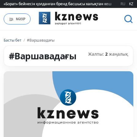
«Борат» бейнесін қолданған бренд басшысы халықтан кешірім сұрады
«Борат» бейнесін қолданған бренд басшысы халықтан кешірім сұрады
RU
KZ
МӘЗІР
Басты бет
/
#Варшавадағы
#Варшавадағы
Жалпы:
2
жаңалық