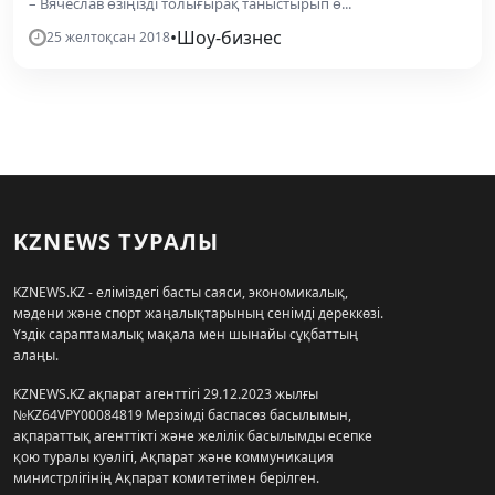
– Вячеслав өзіңізді толығырақ таныстырып ө...
•
Шоу-бизнес
25 желтоқсан 2018
KZNEWS ТУРАЛЫ
KZNEWS.KZ - еліміздегі басты саяси, экономикалық,
мәдени және спорт жаңалықтарының сенімді дереккөзі.
Үздік сараптамалық мақала мен шынайы сұқбаттың
алаңы.
KZNEWS.KZ ақпарат агенттігі 29.12.2023 жылғы
№KZ64VPY00084819 Мерзімді баспасөз басылымын,
ақпараттық агенттікті және желілік басылымды есепке
қою туралы куәлігі, Ақпарат және коммуникация
министрлігінің Ақпарат комитетімен берілген.