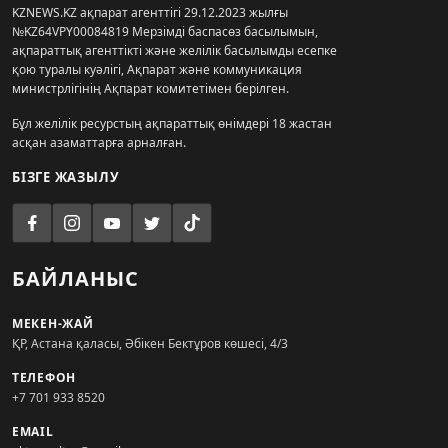
KZNEWS.KZ ақпарат агенттігі 29.12.2023 жылғы
№KZ64VPY00084819 Мерзімді баспасөз басылымын,
ақпараттық агенттікті және желілік басылымды есепке
қою туралы куәлігі, Ақпарат және коммуникация
министрлігінің Ақпарат комитетімен берілген.
Бұл желілік ресурстың ақпараттық өнімдері 18 жастан
асқан азаматтарға арналған.
БІЗГЕ ЖАЗЫЛУ
БАЙЛАНЫС
МЕКЕН-ЖАЙ
ҚР, Астана қаласы, Әбікен Бектұров көшесі, 4/3
ТЕЛЕФОН
+7 701 933 8520
EMAIL