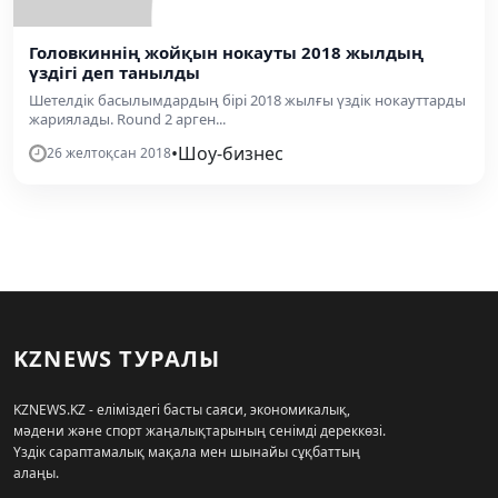
Головкиннің жойқын нокауты 2018 жылдың
үздігі деп танылды
Шетелдік басылымдардың бірі 2018 жылғы үздік нокауттарды
жариялады. Round 2 арген...
•
Шоу-бизнес
26 желтоқсан 2018
KZNEWS ТУРАЛЫ
KZNEWS.KZ - еліміздегі басты саяси, экономикалық,
мәдени және спорт жаңалықтарының сенімді дереккөзі.
Үздік сараптамалық мақала мен шынайы сұқбаттың
алаңы.