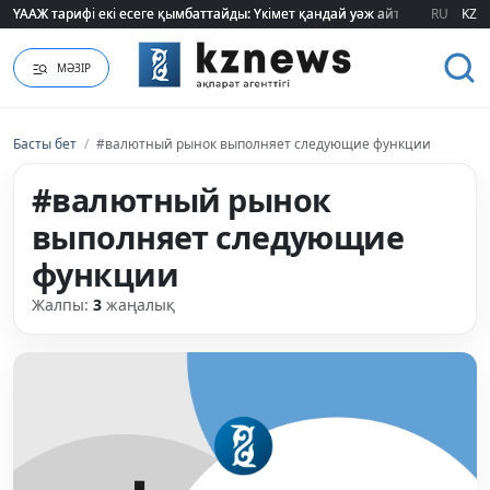
ҮААЖ тарифі екі есеге қымбаттайды: Үкімет қандай уәж айтады?
ҮААЖ тарифі екі есеге қымбаттайды: Үкімет қандай уәж айтады?
RU
KZ
МӘЗІР
Басты бет
/
#валютный рынок выполняет следующие функции
#валютный рынок
выполняет следующие
функции
Жалпы:
3
жаңалық