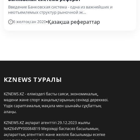
Введение Банковская система - одна из важнейших и
неотъемлемых структур рыночной эк...
•
Қазақша рефераттар
6 желтоқсан 2020
KZNEWS ТУРАЛЫ
KZNEWS.KZ - еліміздегі басты саяси, экономикалық,
мәдени және спорт жаңалықтарының сенімді дереккөзі.
Үздік сараптамалық мақала мен шынайы сұқбаттың
алаңы.
KZNEWS.KZ ақпарат агенттігі 29.12.2023 жылғы
№KZ64VPY00084819 Мерзімді баспасөз басылымын,
ақпараттық агенттікті және желілік басылымды есепке