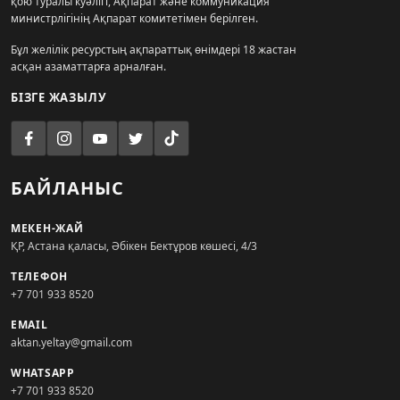
қою туралы куәлігі, Ақпарат және коммуникация
министрлігінің Ақпарат комитетімен берілген.
Бұл желілік ресурстың ақпараттық өнімдері 18 жастан
асқан азаматтарға арналған.
БІЗГЕ ЖАЗЫЛУ
БАЙЛАНЫС
МЕКЕН-ЖАЙ
ҚР, Астана қаласы, Әбікен Бектұров көшесі, 4/3
ТЕЛЕФОН
+7 701 933 8520
EMAIL
aktan.yeltay@gmail.com
WHATSAPP
+7 701 933 8520