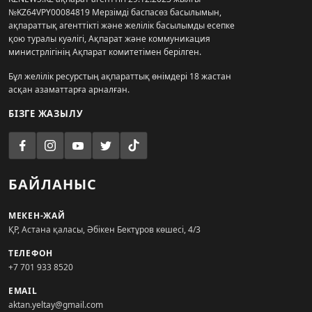
№KZ64VPY00084819 Мерзімді баспасөз басылымын,
ақпараттық агенттікті және желілік басылымды есепке
қою туралы куәлігі, Ақпарат және коммуникация
министрлігінің Ақпарат комитетімен берілген.
Бұл желілік ресурстың ақпараттық өнімдері 18 жастан
асқан азаматтарға арналған.
БІЗГЕ ЖАЗЫЛУ
БАЙЛАНЫС
МЕКЕН-ЖАЙ
ҚР, Астана қаласы, Әбікен Бектұров көшесі, 4/3
ТЕЛЕФОН
+7 701 933 8520
EMAIL
aktan.yeltay@gmail.com