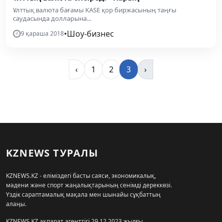
Ұлттық валюта бағамы KASE қор биржасының таңғы
саудасында долларына...
•
Шоу-бизнес
9 қараша 2018
‹
1
2
3
›
KZNEWS ТУРАЛЫ
KZNEWS.KZ - еліміздегі басты саяси, экономикалық,
мәдени және спорт жаңалықтарының сенімді дереккөзі.
Үздік сараптамалық мақала мен шынайы сұқбаттың
алаңы.
KZNEWS.KZ ақпарат агенттігі 29.12.2023 жылғы