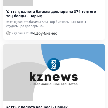
Ұлттық валюта бағамы долларына 374 теңгеге
тең болды - Нарық
Ұлттық валюта бағамы KASE қор биржасының таңғы
саудасында долларына...
•
Шоу-бизнес
12 қараша 2018
Ұлттық валюта әлсіреді - Нарық