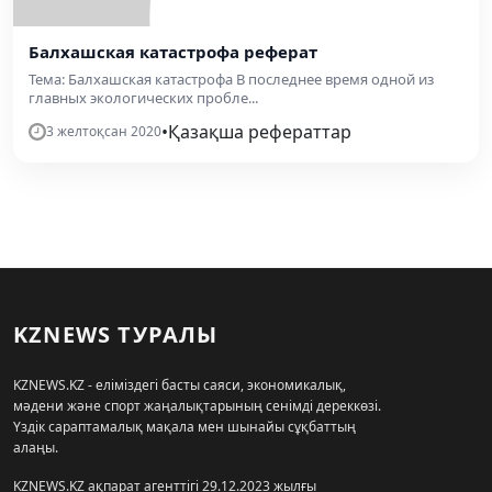
Балхашская катастрофа реферат
Тема: Балхашская катастрофа В последнее время одной из
главных экологических пробле...
•
Қазақша рефераттар
3 желтоқсан 2020
KZNEWS ТУРАЛЫ
KZNEWS.KZ - еліміздегі басты саяси, экономикалық,
мәдени және спорт жаңалықтарының сенімді дереккөзі.
Үздік сараптамалық мақала мен шынайы сұқбаттың
алаңы.
KZNEWS.KZ ақпарат агенттігі 29.12.2023 жылғы