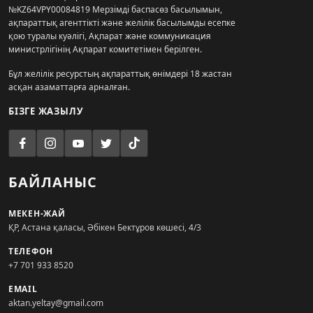
№KZ64VPY00084819 Мерзімді баспасөз басылымын,
ақпараттық агенттікті және желілік басылымды есепке
қою туралы куәлігі, Ақпарат және коммуникация
министрлігінің Ақпарат комитетімен берілген.
Бұл желілік ресурстың ақпараттық өнімдері 18 жастан
асқан азаматтарға арналған.
БІЗГЕ ЖАЗЫЛУ
БАЙЛАНЫС
МЕКЕН-ЖАЙ
ҚР, Астана қаласы, Әбікен Бектұров көшесі, 4/3
ТЕЛЕФОН
+7 701 933 8520
EMAIL
aktan.yeltay@gmail.com