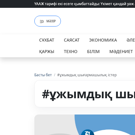
ҮААЖ тарифі екі есеге қымбаттайды: Үкімет қандай уәж
ҮААЖ тарифі екі есеге қымбаттайды: Үкімет қандай уәж
МӘЗІР
СҰХБАТ
САЯСАТ
ЭКОНОМИКА
ӘЛ
ҚАРЖЫ
ТЕХНО
БІЛІМ
МӘДЕНИЕТ
Басты бет
/
#ұжымдық шығармашылық істер
#ұжымдық шы