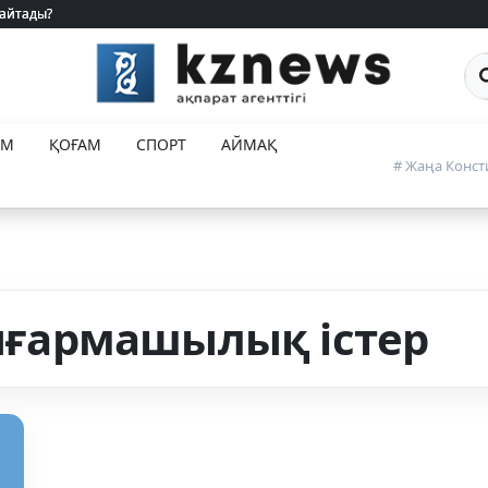
 айтады?
 айтады?
Са
ЕМ
ҚОҒАМ
СПОРТ
АЙМАҚ
# Жаңа Конст
ғармашылық істер