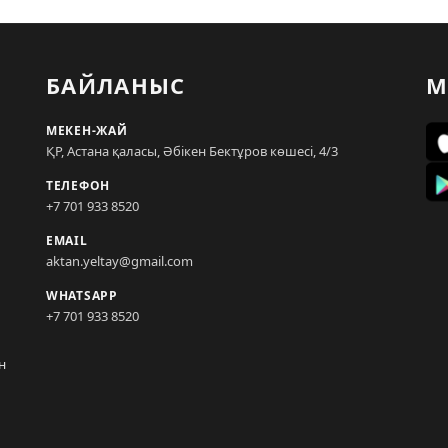
БАЙЛАНЫС
М
МЕКЕН-ЖАЙ
ҚР, Астана қаласы, Әбікен Бектұров көшесі, 4/3
ТЕЛЕФОН
+7 701 933 8520
EMAIL
aktan.yeltay@gmail.com
WHATSAPP
+7 701 933 8520
н