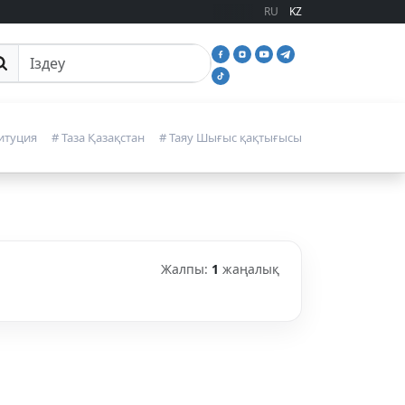
RU
KZ
йттан іздеу
итуция
# Таза Қазақстан
# Таяу Шығыс қақтығысы
Жалпы:
1
жаңалық