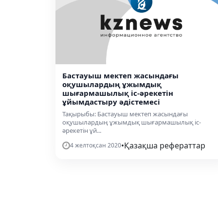
Бастауыш мектеп жасындағы
оқушылардың ұжымдық
шығармашылық іс-әрекетін
ұйымдастыру әдістемесі
Тақырыбы: Бастауыш мектеп жасындағы
оқушылардың ұжымдық шығармашылық іс-
әрекетін ұй...
•
Қазақша рефераттар
4 желтоқсан 2020