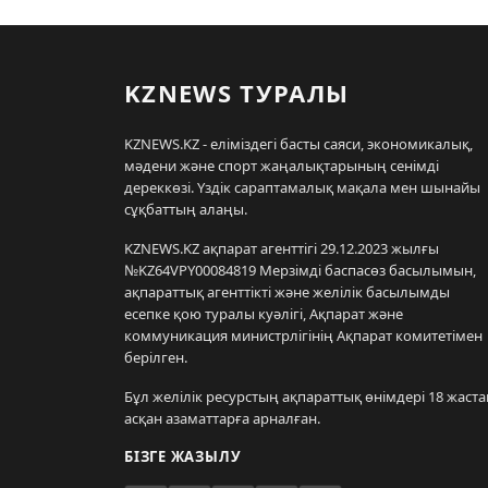
KZNEWS ТУРАЛЫ
KZNEWS.KZ - еліміздегі басты саяси, экономикалық,
мәдени және спорт жаңалықтарының сенімді
дереккөзі. Үздік сараптамалық мақала мен шынайы
сұқбаттың алаңы.
KZNEWS.KZ ақпарат агенттігі 29.12.2023 жылғы
№KZ64VPY00084819 Мерзімді баспасөз басылымын,
ақпараттық агенттікті және желілік басылымды
есепке қою туралы куәлігі, Ақпарат және
коммуникация министрлігінің Ақпарат комитетімен
берілген.
Бұл желілік ресурстың ақпараттық өнімдері 18 жаста
асқан азаматтарға арналған.
БІЗГЕ ЖАЗЫЛУ