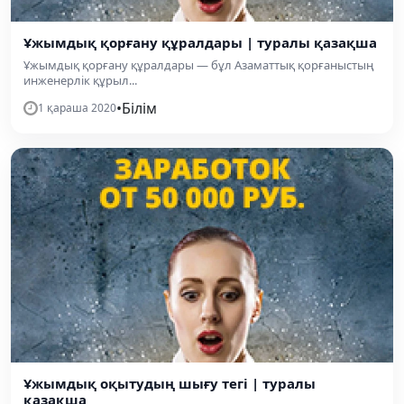
Ұжымдық қорғану құралдары | туралы қазақша
Ұжымдық қорғану құралдары — бұл Азаматтық қорғаныстың
инженерлік құрыл...
•
Білім
1 қараша 2020
Ұжымдық оқытудың шығу тегі | туралы
қазақша