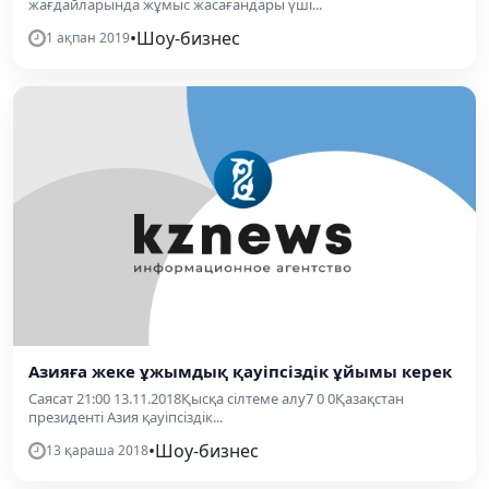
жағдайларында жұмыс жасағандары үші...
•
Шоу-бизнес
1 ақпан 2019
Азияға жеке ұжымдық қауіпсіздік ұйымы керек
Саясат 21:00 13.11.2018Қысқа сілтеме алу7 0 0Қазақстан
президенті Азия қауіпсіздік...
•
Шоу-бизнес
13 қараша 2018