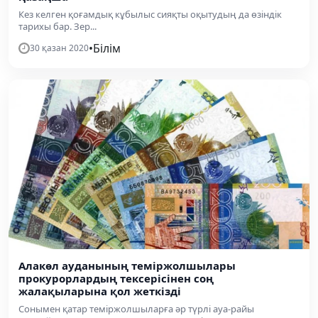
Кез келген қоғамдық кұбылыс сияқты оқытудың да өзіндік
тарихы бар. Зер...
•
Білім
30 қазан 2020
Алакөл ауданының теміржолшылары
прокурорлардың тексерісінен соң
жалақыларына қол жеткізді
Сонымен қатар теміржолшыларға әр түрлі ауа-райы