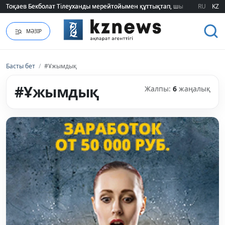
Тоқаев Бекболат Тілеуханды мерейтойымен құттықтап, шығармашылық т
Тоқаев Бекболат Тілеуханды мерейтойымен құттықтап, шығармашылық т
RU
KZ
МӘЗІР
Басты бет
/
#Ұжымдық
#Ұжымдық
Жалпы:
6
жаңалық