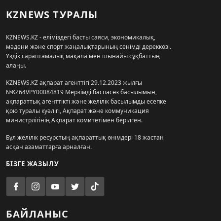
KZNEWS ТУРАЛЫ
KZNEWS.KZ - еліміздегі басты саяси, экономикалық,
мәдени және спорт жаңалықтарының сенімді дереккөзі.
Үздік сараптамалық мақала мен шынайы сұқбаттың
алаңы.
KZNEWS.KZ ақпарат агенттігі 29.12.2023 жылғы
№KZ64VPY00084819 Мерзімді баспасөз басылымын,
ақпараттық агенттікті және желілік басылымды есепке
қою туралы куәлігі, Ақпарат және коммуникация
министрлігінің Ақпарат комитетімен берілген.
Бұл желілік ресурстың ақпараттық өнімдері 18 жастан
асқан азаматтарға арналған.
БІЗГЕ ЖАЗЫЛУ
БАЙЛАНЫС