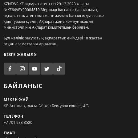
KZNEWS.KZ ақпарат агенттігі 29.12.2023 жылғы
№KZ64VPY00084819 Мерзімді баспасөз басылымын,
ақпараттық агенттікті және желілік басылымды есепке
қою туралы куәлігі, Ақпарат және коммуникация
министрлігінің Ақпарат комитетімен берілген.
Бұл желілік ресурстың ақпараттық өнімдері 18 жастан
асқан азаматтарға арналған.
БІЗГЕ ЖАЗЫЛУ
БАЙЛАНЫС
МЕКЕН-ЖАЙ
ҚР, Астана қаласы, Әбікен Бектұров көшесі, 4/3
ТЕЛЕФОН
+7 701 933 8520
EMAIL