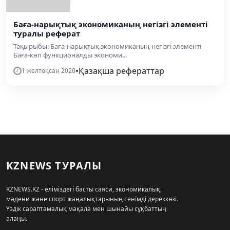
Баға-нарықтық экономиканың негізгі элементі
туралы реферат
Тақырыбы: Баға-нарықтық экономиканың негізгі элементі
Баға-көп функционалды экономи...
•
Қазақша рефераттар
1 желтоқсан 2020
KZNEWS ТУРАЛЫ
KZNEWS.KZ - еліміздегі басты саяси, экономикалық,
мәдени және спорт жаңалықтарының сенімді дереккөзі.
Үздік сараптамалық мақала мен шынайы сұқбаттың
алаңы.