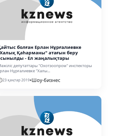
Қайтыс болған Ерлан Нұрғалиевке
"Халық Қаһарманы" атағын беру
ұсынылды - Ел жаңалықтары
әжіліс депутаттары "Охотзоопром" инспекторы
рлан Нұрғалиевке "Халы...
•
Шоу-бизнес
23 қаңтар 2019