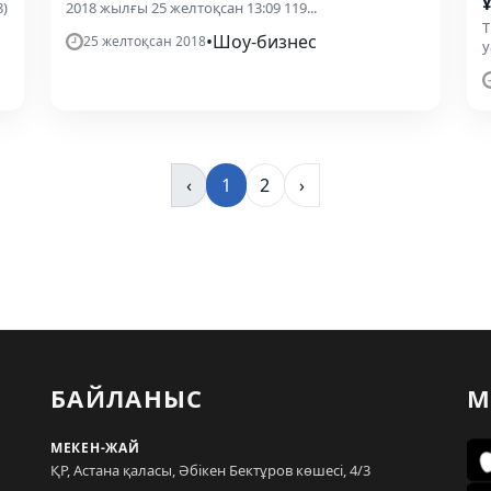
8)
2018 жылғы 25 желтоқсан 13:09 119...
Т
•
Шоу-бизнес
25 желтоқсан 2018
у
‹
1
2
›
БАЙЛАНЫС
М
МЕКЕН-ЖАЙ
ҚР, Астана қаласы, Әбікен Бектұров көшесі, 4/3