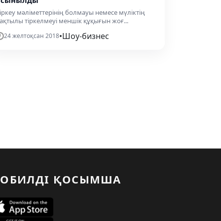
ұсынылды
іркеу мәліметтерінің болмауы немесе мүліктің
ақтылы тіркелмеуі меншік құқығын жоғ...
•
Шоу-бизнес
24 желтоқсан 2018
ОБИЛДІ ҚОСЫМША