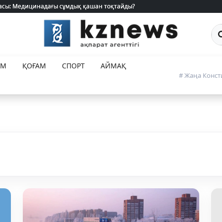
 жасы: Медицинадағы сұмдық қашан тоқтайды?
 жасы: Медицинадағы сұмдық қашан тоқтайды?
Са
ЕМ
ҚОҒАМ
СПОРТ
АЙМАҚ
# Жаңа Конст