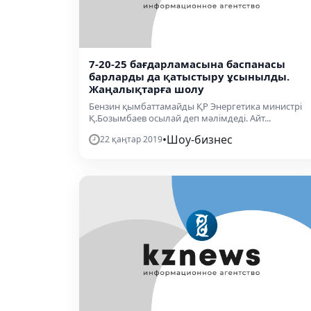
7-20-25 бағдарламасына баспанасы
барларды да қатыстыру ұсынылды.
Жаңалықтарға шолу
Бензин қымбаттамайды ҚР Энергетика министрі
Қ.Бозымбаев осылай деп мәлімдеді. Айт...
•
Шоу-бизнес
22 қаңтар 2019