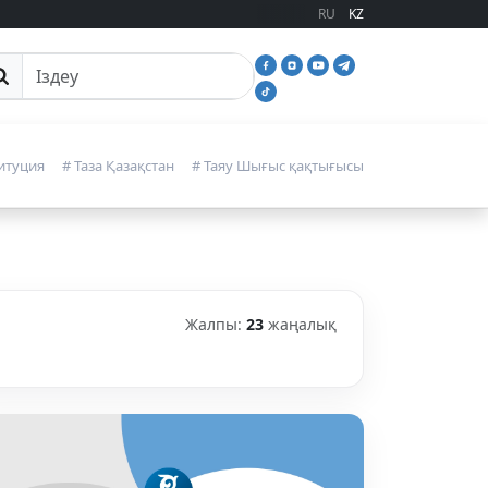
RU
KZ
йттан іздеу
итуция
# Таза Қазақстан
# Таяу Шығыс қақтығысы
Жалпы:
23
жаңалық