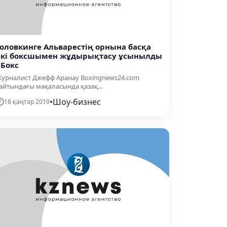
Головкинге Альварестің орнына басқа
екі боксшымен жұдырықтасу ұсынылды
 Бокс
урналист Джефф Аранау Boxingnews24.com
айтындағы мақаласында қазақ...
•
Шоу-бизнес
16 қаңтар 2019