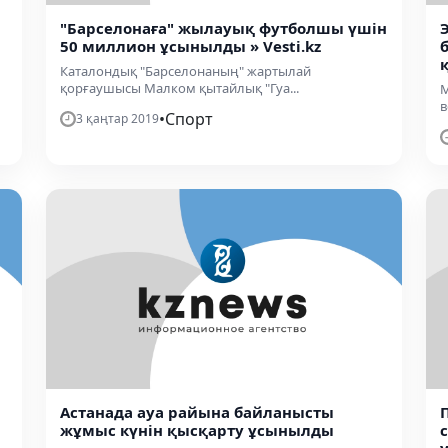
"Барселонаға" жылауық футболшы үшін
50 миллион ұсынылды » Vesti.kz
Каталондық "Барселонаның" жартылай
қорғаушысы Малком қытайлық "Гуа...
М
в
•
Спорт
3 қаңтар 2019
Астанада ауа райына байланысты
жұмыс күнін қысқарту ұсынылды