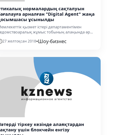
Этикалық нормалардың сақталуын
бағалауға арналған "Digital Agent" жаңа
қосымшасы ұсынылды
емлекеттік қызмет істері департаментімен
едомствоаралық жұмыс тобының алаңында әр...
•
Шоу-бизнес
27 желтоқсан 2018
Пәтерді тіркеу кезінде алаяқтардан
сақтану үшін блокчейн енгізу