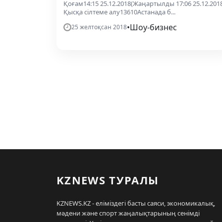
Қоғам14:15 25.12.2018(Жаңартылды 17:06 25.12.201
Қысқа сілтеме алу13610Астанада б...
•
Шоу-бизнес
25 желтоқсан 2018
KZNEWS ТУРАЛЫ
KZNEWS.KZ - еліміздегі басты саяси, экономикалық,
мәдени және спорт жаңалықтарының сенімді