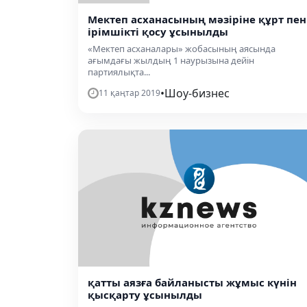
Мектеп асханасының мәзіріне құрт пен
ірімшікті қосу ұсынылды
«Мектеп асханалары» жобасының аясында
ағымдағы жылдың 1 наурызына дейін
партиялықта...
•
Шоу-бизнес
11 қаңтар 2019
қатты аязға байланысты жұмыс күнін
қысқарту ұсынылды