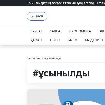
3,5 миллиардтың аферасы және 40 күндік сәбидің көз
3,5 миллиардтың аферасы және 40 күндік сәбидің көз
МӘЗІР
СҰХБАТ
САЯСАТ
ЭКОНОМИКА
ӘЛ
ҚАРЖЫ
ТЕХНО
БІЛІМ
МӘДЕНИЕТ
Басты бет
/
#ұсынылды
#ұсынылды