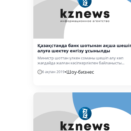
Қазақстанда банк шотынан ақша шеші
алуға шектеу енгізу ұсынылды
Министр шоттан үлкен соманы шешіп алу көп
жағдайда жалған кәсіпкерлікпен байланысты...
•
Шоу-бизнес
6 ақпан 2019