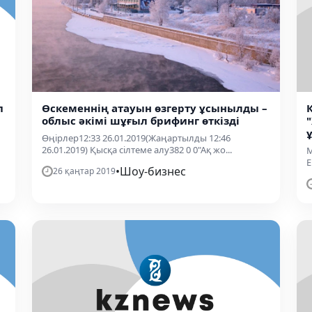
п
Өскеменнің атауын өзгерту ұсынылды –
облыс әкімі шұғыл брифинг өткізді
Өңірлер12:33 26.01.2019(Жаңартылды 12:46
26.01.2019) Қысқа сілтеме алу382 0 0"Ақ жо...
М
Е
•
Шоу-бизнес
26 қаңтар 2019