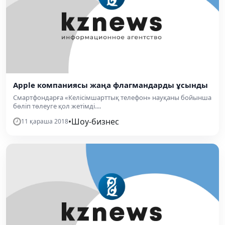
Apple компаниясы жаңа флагмандарды ұсынды
Смартфондарға «Келісімшарттық телефон» науқаны бойынша
бөліп төлеуге қол жетімді....
•
Шоу-бизнес
11 қараша 2018