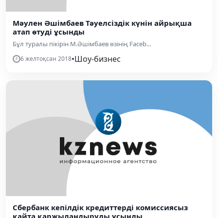
Мәулен Әшімбаев Тәуелсіздік күнін айрықша
атап өтуді ұсынды
Бұл туралы пікірін М.Әшімбаев өзінің Faceb...
•
Шоу-бизнес
6 желтоқсан 2018
Сбербанк кепілдік кредиттерді комиссиясыз
қайта қаржыландыруды ұсынды