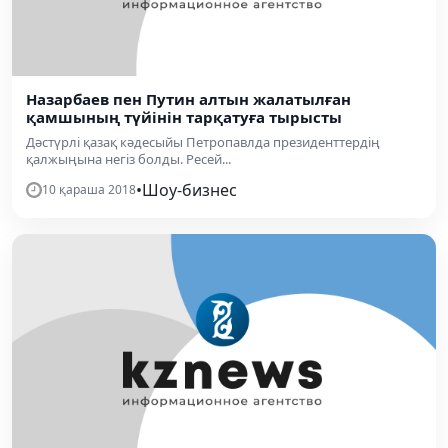
Назарбаев пен Путин алтын жалатылған
қамшының түйінін тарқатуға тырысты
Дәстүрлі қазақ кәдесыйы Петропавлда президенттердің
қалжыңына негіз болды. Ресей...
•
Шоу-бизнес
10 қараша 2018