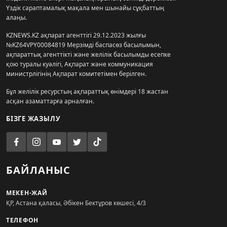
Үздік сараптамалық мақала мен шынайы сұқбаттың
алаңы.
KZNEWS.KZ ақпарат агенттігі 29.12.2023 жылғы
№KZ64VPY00084819 Мерзімді баспасөз басылымын,
ақпараттық агенттікті және желілік басылымды есепке
қою туралы куәлігі, Ақпарат және коммуникация
министрлігінің Ақпарат комитетімен берілген.
Бұл желілік ресурстың ақпараттық өнімдері 18 жастан
асқан азаматтарға арналған.
БІЗГЕ ЖАЗЫЛУ
БАЙЛАНЫС
МЕКЕН-ЖАЙ
ҚР, Астана қаласы, Әбікен Бектұров көшесі, 4/3
ТЕЛЕФОН