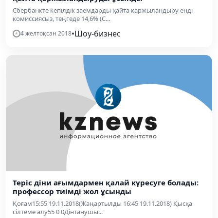
Сбербанкте кепілдік заемдарды қайта қаржыландыру енді
комиссиясыз, теңгеде 14,6% (С...
•
Шоу-бизнес
4 желтоқсан 2018
Теріс діни ағымдармен қалай күресуге болады:
профессор тиімді жол ұсынды
Қоғам15:55 19.11.2018(Жаңартылды 16:45 19.11.2018) Қысқа
сілтеме алу55 0 0Дінтанушы...