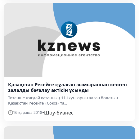
Қазақстан Ресейге құлаған зымыраннан келген
залалды бағалау актісін ұсынды
Төтенше жағдай қазанның 11-і күні орын алған болатын.
Қазақстан Ресейге «Союз» та...
•
Шоу-бизнес
16 қараша 2018