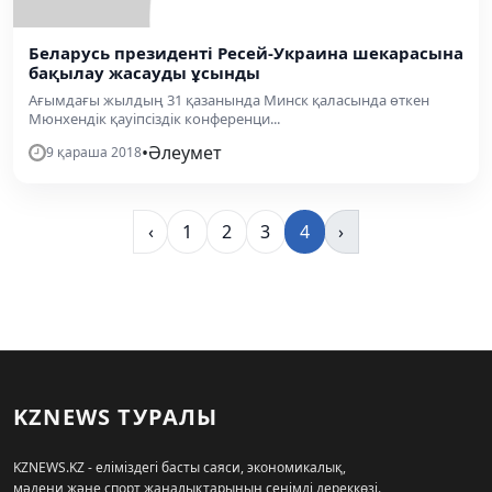
Беларусь президенті Ресей-Украина шекарасына
бақылау жасауды ұсынды
Ағымдағы жылдың 31 қазанында Минск қаласында өткен
Мюнхендік қауіпсіздік конференци...
•
Әлеумет
9 қараша 2018
‹
1
2
3
4
›
KZNEWS ТУРАЛЫ
KZNEWS.KZ - еліміздегі басты саяси, экономикалық,
мәдени және спорт жаңалықтарының сенімді дереккөзі.