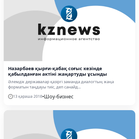
Назарбаев қырғи-қабақ соғыс кезінде
қабылданған актіні жаңартуды ұсынды
Әлемдік державалар қазіргі заманда диалогтың жаңа
форматын таңдауы тиіс, деп санайд...
•
Шоу-бизнес
13 қараша 2018