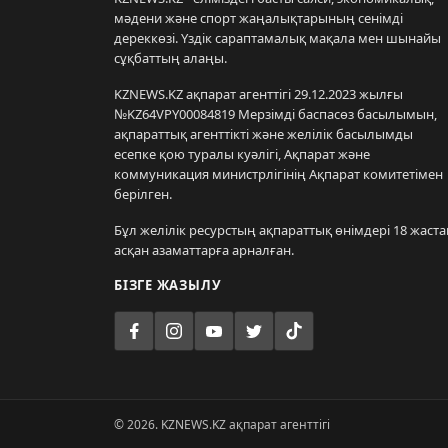
мәдени және спорт жаңалықтарының сенімді
дереккөзі. Үздік сараптамалық мақала мен шынайы
сұқбаттың алаңы.
KZNEWS.KZ ақпарат агенттігі 29.12.2023 жылғы
№KZ64VPY00084819 Мерзімді баспасөз басылымын,
ақпараттық агенттікті және желілік басылымды
есепке қою туралы куәлігі, Ақпарат және
коммуникация министрлігінің Ақпарат комитетімен
берілген.
Бұл желілік ресурстың ақпараттық өнімдері 18 жаста
асқан азаматтарға арналған.
БІЗГЕ ЖАЗЫЛУ
© 2026. KZNEWS.KZ ақпарат агенттігі