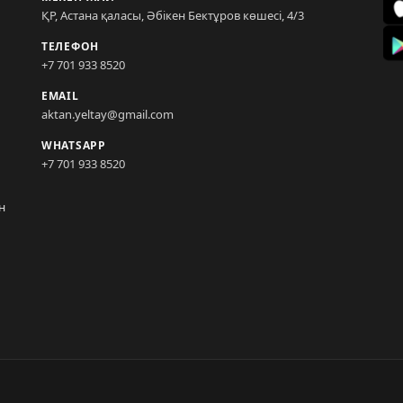
ҚР, Астана қаласы, Әбікен Бектұров көшесі, 4/3
ТЕЛЕФОН
+7 701 933 8520
EMAIL
aktan.yeltay@gmail.com
WHATSAPP
+7 701 933 8520
н