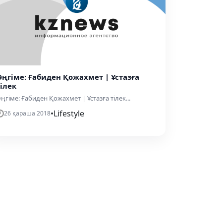
Әңгіме: Ғабиден Қожахмет | Ұстазға
тілек
ңгіме: Ғабиден Қожахмет | Ұстазға тілек...
•
Lifestyle
26 қараша 2018