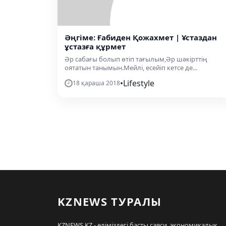
Әңгіме: Ғабиден Қожахмет | Ұстаздан
ұстазға құрмет
Әр сабағы болып өтіп тағылым,Әр шәкірттің
оятатын танымын.Мейлі, есейіп кетсе де...
•
Lifestyle
18 қараша 2018
KZNEWS ТУРАЛЫ
KZNEWS.KZ - еліміздегі басты саяси, экономикалық,