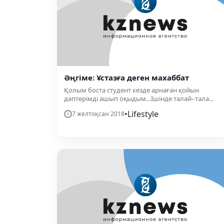
Әңгіме: Ұстазға деген махаббат
Қолым боста студент кезде арнаған қойын
дәптерімді ашып оқыдым…Ішінде талай–тала...
•
Lifestyle
7 желтоқсан 2018