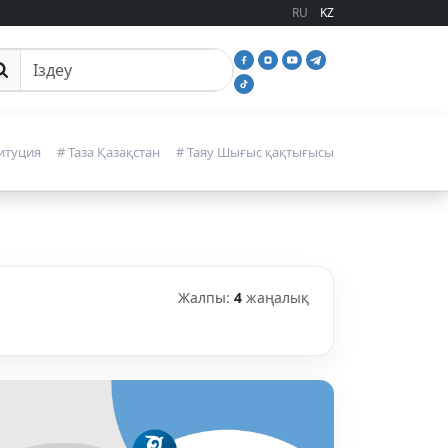
RU
KZ
йттан іздеу
итуция
# Таза Қазақстан
# Таяу Шығыс қақтығысы
Жалпы:
4
жаңалық