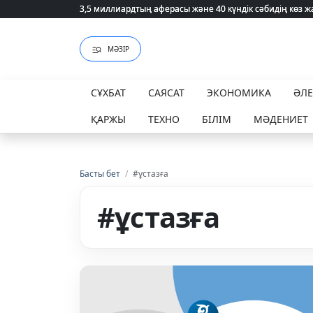
3,5 миллиардтың аферасы және 40 күндік сәбидің көз
3,5 миллиардтың аферасы және 40 күндік сәбидің көз
МӘЗІР
СҰХБАТ
САЯСАТ
ЭКОНОМИКА
ӘЛ
ҚАРЖЫ
ТЕХНО
БІЛІМ
МӘДЕНИЕТ
Басты бет
/
#ұстазға
#ұстазға