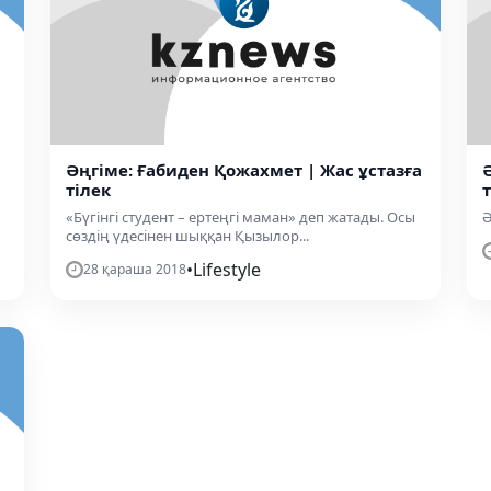
Әңгіме: Ғабиден Қожахмет | Жас ұстазға
тілек
«Бүгінгі студент – ертеңгі маман» деп жатады. Осы
Ә
сөздің үдесінен шыққан Қызылор...
•
Lifestyle
28 қараша 2018