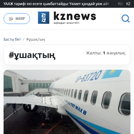
ҮААЖ тарифі екі есеге қымбаттайды: Үкімет қандай уәж айтады?
ҮААЖ тарифі екі есеге қымбаттайды: Үкімет қандай уәж айтады?
RU
KZ
МӘЗІР
Басты бет
/
#ұшақтың
#ұшақтың
Жалпы:
1
жаңалық