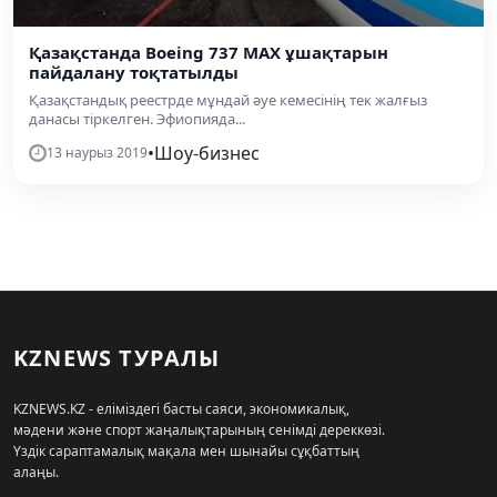
Қазақстанда Boeing 737 MAX ұшақтарын
пайдалану тоқтатылды
Қазақстандық реестрде мұндай әуе кемесінің тек жалғыз
данасы тіркелген. Эфиопияда...
•
Шоу-бизнес
13 наурыз 2019
KZNEWS ТУРАЛЫ
KZNEWS.KZ - еліміздегі басты саяси, экономикалық,
мәдени және спорт жаңалықтарының сенімді дереккөзі.
Үздік сараптамалық мақала мен шынайы сұқбаттың
алаңы.