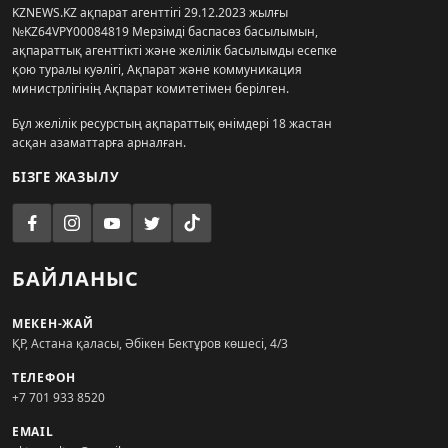
KZNEWS.KZ ақпарат агенттігі 29.12.2023 жылғы
№KZ64VPY00084819 Мерзімді баспасөз басылымын,
ақпараттық агенттікті және желілік басылымды есепке
қою туралы куәлігі, Ақпарат және коммуникация
министрлігінің Ақпарат комитетімен берілген.
Бұл желілік ресурстың ақпараттық өнімдері 18 жастан
асқан азаматтарға арналған.
БІЗГЕ ЖАЗЫЛУ
БАЙЛАНЫС
МЕКЕН-ЖАЙ
ҚР, Астана қаласы, Әбікен Бектұров көшесі, 4/3
ТЕЛЕФОН
+7 701 933 8520
EMAIL