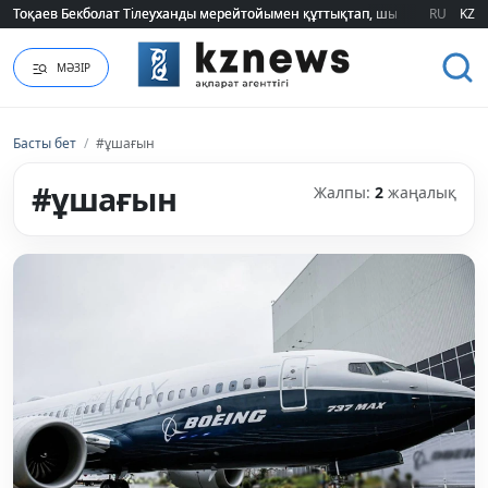
Тоқаев Бекболат Тілеуханды мерейтойымен құттықтап, шығармашылық т
Тоқаев Бекболат Тілеуханды мерейтойымен құттықтап, шығармашылық т
RU
KZ
МӘЗІР
Басты бет
/
#ұшағын
#ұшағын
Жалпы:
2
жаңалық