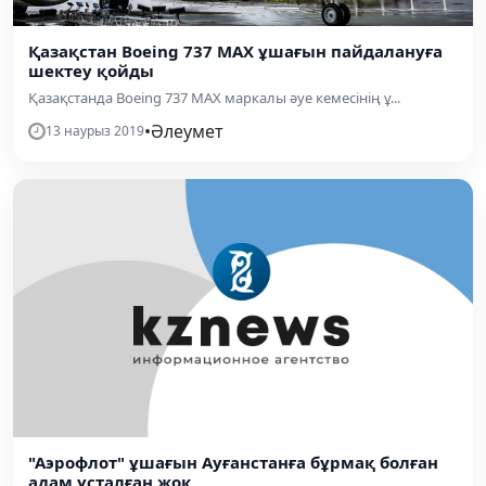
Қазақстан Boeing 737 MAX ұшағын пайдалануға
шектеу қойды
Қазақстанда Boeing 737 MAX маркалы әуе кемесінің ұ...
•
Әлеумет
13 наурыз 2019
"Аэрофлот" ұшағын Ауғанстанға бұрмақ болған
адам ұсталған жоқ