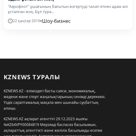
"Аэрофлот" ұшағының бағытын өзгертуді талап еткен адам әлі
ұсталған жоқ. Бұл тура...
•
Шоу-бизнес
22 қаңтар 2019
KZNEWS ТУРАЛЫ
KZNEWS.KZ - еліміздегі басты саяси, экономикалық,
мәдени және спорт жаңалықтарының сенімді дереккөзі.
Үздік сараптамалық мақала мен шынайы сұқбаттың
алаңы.
KZNEWS.KZ ақпарат агенттігі 29.12.2023 жылғы
№KZ64VPY00084819 Мерзімді баспасөз басылымын,
ақпараттық агенттікті және желілік басылымды есепке