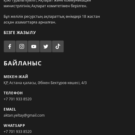
қою туралы куәлігі, Ақпарат және коммуникация
министрлігінің Ақпарат комитетімен берілген.
Бұл желілік ресурстың ақпараттық өнімдері 18 жастан
асқан азаматтарға арналған.
БІЗГЕ ЖАЗЫЛУ
БАЙЛАНЫС
МЕКЕН-ЖАЙ
ҚР, Астана қаласы, Әбікен Бектұров көшесі, 4/3
ТЕЛЕФОН
+7 701 933 8520
EMAIL
aktan.yeltay@gmail.com
WHATSAPP
+7 701 933 8520