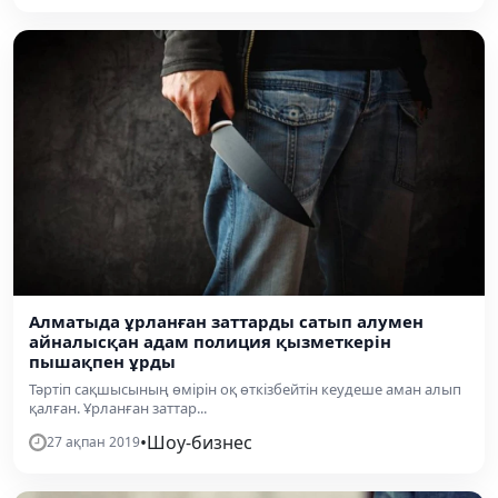
Алматыда ұрланған заттарды сатып алумен
айналысқан адам полиция қызметкерін
пышақпен ұрды
Тәртіп сақшысының өмірін оқ өткізбейтін кеудеше аман алып
қалған. Ұрланған заттар...
•
Шоу-бизнес
27 ақпан 2019