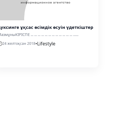
Ауксинге ұқсас өсімдік өсуін үдеткіштер
змұныКІРІСПЕ ... ... ... ... ... ... ... ... ... ... ... ... ......
•
Lifestyle
24 желтоқсан 2018