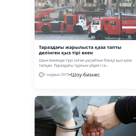
Тараздағы жарылыста қаза тапты
делінген қыз тірі екен
Шын мәнінде түрі соған ұқсайтын басқа қыз қаза
тапқан. Тараздағы тұрғын үйдегі га...
•
Шоу-бизнес
1 наурыз 2019