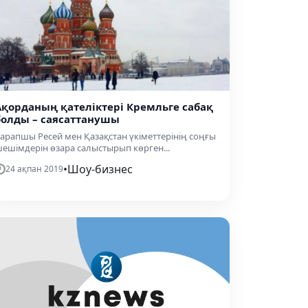
Ақорданың қателіктері Кремльге сабақ
болды – саясаттанушы
арапшы Ресей мен Қазақстан үкіметтерінің соңғы
ешімдерін өзара салыстырып көрген...
•
Шоу-бизнес
24 ақпан 2019