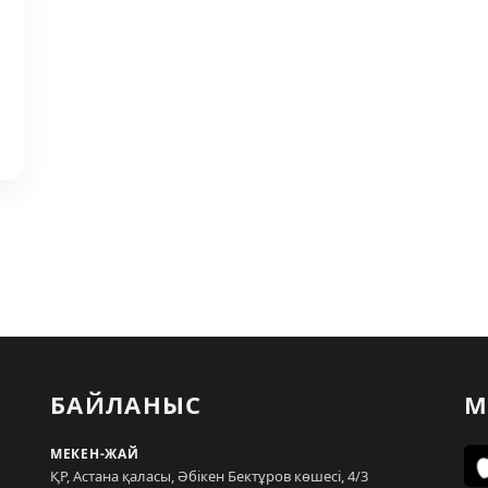
БАЙЛАНЫС
М
МЕКЕН-ЖАЙ
ҚР, Астана қаласы, Әбікен Бектұров көшесі, 4/3