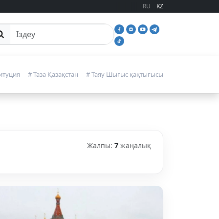
RU
KZ
йттан іздеу
итуция
# Таза Қазақстан
# Таяу Шығыс қақтығысы
Жалпы:
7
жаңалық