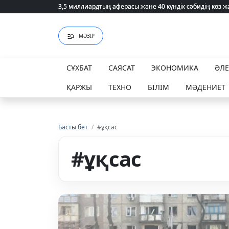
3,5 миллиардтың аферасы және 40 күндік сәбидің көз
3,5 миллиардтың аферасы және 40 күндік сәбидің көз
МӘЗІР
СҰХБАТ
САЯСАТ
ЭКОНОМИКА
ӘЛ
ҚАРЖЫ
ТЕХНО
БІЛІМ
МӘДЕНИЕТ
Басты бет
/
#ұқсас
#ұқсас