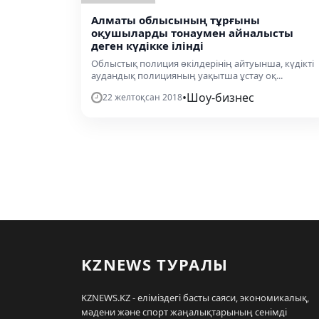
Алматы облысының тұрғыны
оқушыларды тонаумен айналысты
деген күдікке ілінді
Облыстық полиция өкілдерінің айтуынша, күдікті
аудандық полицияның уақытша ұстау оқ...
•
Шоу-бизнес
22 желтоқсан 2018
KZNEWS ТУРАЛЫ
KZNEWS.KZ - еліміздегі басты саяси, экономикалық,
мәдени және спорт жаңалықтарының сенімді