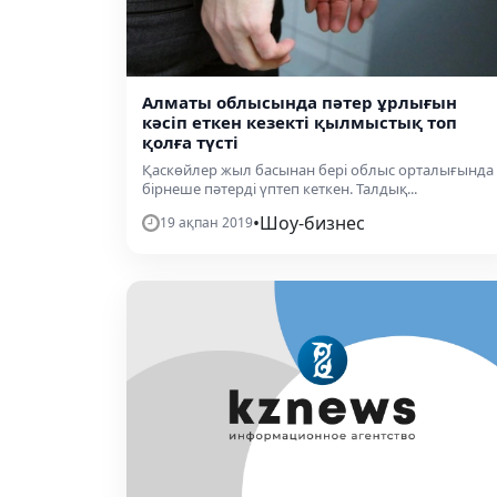
Алматы облысында пәтер ұрлығын
кәсіп еткен кезекті қылмыстық топ
қолға түсті
Қаскөйлер жыл басынан бері облыс орталығында
бірнеше пәтерді үптеп кеткен. Талдық...
•
Шоу-бизнес
19 ақпан 2019