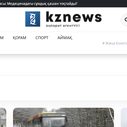
 жасы: Медицинадағы сұмдық қашан тоқтайды?
 жасы: Медицинадағы сұмдық қашан тоқтайды?
Са
ЕМ
ҚОҒАМ
СПОРТ
АЙМАҚ
# Жаңа Конст