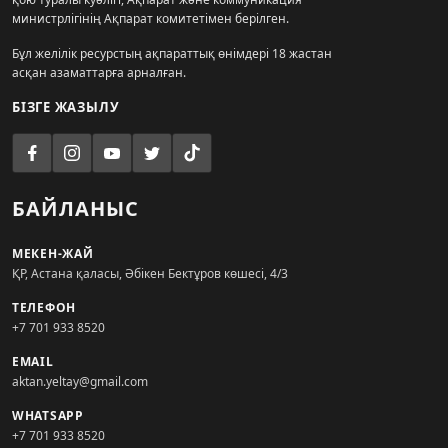
министрлігінің Ақпарат комитетімен берілген.
Бұл желілік ресурстың ақпараттық өнімдері 18 жастан
асқан азаматтарға арналған.
БІЗГЕ ЖАЗЫЛУ
БАЙЛАНЫС
МЕКЕН-ЖАЙ
ҚР, Астана қаласы, Әбікен Бектұров көшесі, 4/3
ТЕЛЕФОН
+7 701 933 8520
EMAIL
aktan.yeltay@gmail.com
WHATSAPP
+7 701 933 8520