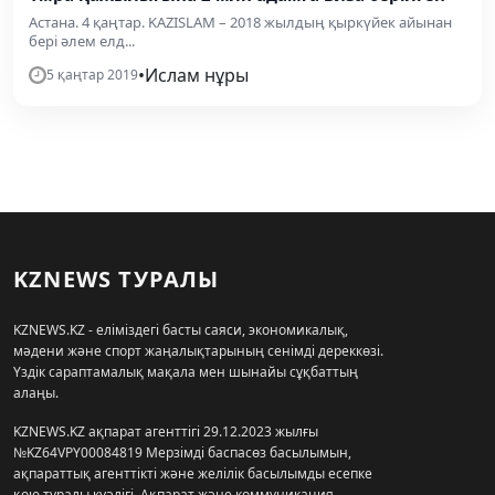
Астана. 4 қаңтар. KAZISLAM – 2018 жылдың қыркүйек айынан
бері әлем елд...
•
Ислам нұры
5 қаңтар 2019
KZNEWS ТУРАЛЫ
KZNEWS.KZ - еліміздегі басты саяси, экономикалық,
мәдени және спорт жаңалықтарының сенімді дереккөзі.
Үздік сараптамалық мақала мен шынайы сұқбаттың
алаңы.
KZNEWS.KZ ақпарат агенттігі 29.12.2023 жылғы
№KZ64VPY00084819 Мерзімді баспасөз басылымын,
ақпараттық агенттікті және желілік басылымды есепке
қою туралы куәлігі, Ақпарат және коммуникация