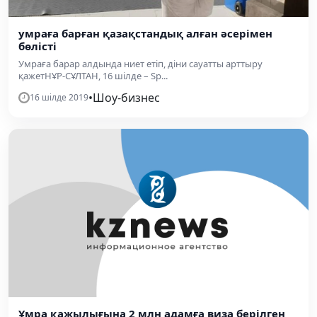
умраға барған қазақстандық алған әсерімен
бөлісті
Умраға барар алдында ниет етіп, діни сауатты арттыру
қажетНҰР-СҰЛТАН, 16 шілде – Sp...
•
Шоу-бизнес
16 шілде 2019
Ұмра қажылығына 2 млн адамға виза берілген