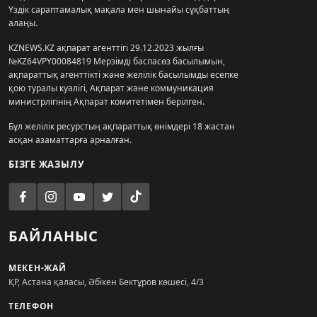
Үздік сараптамалық мақала мен шынайы сұқбаттың
алаңы.
KZNEWS.KZ ақпарат агенттігі 29.12.2023 жылғы
№KZ64VPY00084819 Мерзімді баспасөз басылымын,
ақпараттық агенттікті және желілік басылымды есепке
қою туралы куәлігі, Ақпарат және коммуникация
министрлігінің Ақпарат комитетімен берілген.
Бұл желілік ресурстың ақпараттық өнімдері 18 жастан
асқан азаматтарға арналған.
БІЗГЕ ЖАЗЫЛУ
БАЙЛАНЫС
МЕКЕН-ЖАЙ
ҚР, Астана қаласы, Әбікен Бектұров көшесі, 4/3
ТЕЛЕФОН