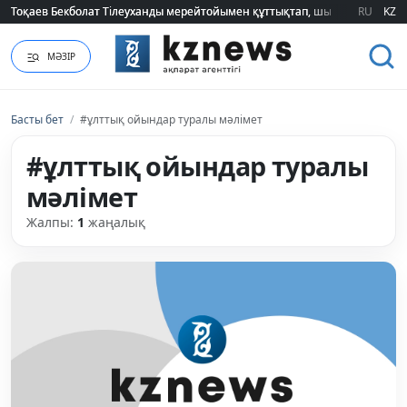
Тоқаев Бекболат Тілеуханды мерейтойымен құттықтап, шығармашылық т
Тоқаев Бекболат Тілеуханды мерейтойымен құттықтап, шығармашылық т
RU
KZ
МӘЗІР
Басты бет
/
#ұлттық ойындар туралы мәлімет
#ұлттық ойындар туралы
мәлімет
Жалпы:
1
жаңалық