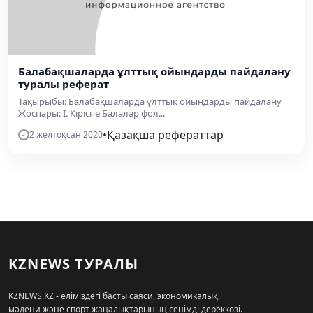
Балабақшаларда ұлттық ойындарды пайдалану
туралы реферат
Тақырыбы: Балабақшаларда ұлттық ойындарды пайдалану
Жоспары: І. Кіріспе Балалар фол...
•
Қазақша рефераттар
2 желтоқсан 2020
KZNEWS ТУРАЛЫ
KZNEWS.KZ - еліміздегі басты саяси, экономикалық,
мәдени және спорт жаңалықтарының сенімді дереккөзі.