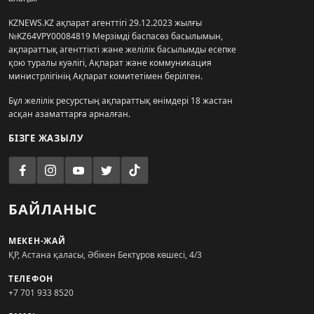
KZNEWS.KZ ақпарат агенттігі 29.12.2023 жылғы
№KZ64VPY00084819 Мерзімді баспасөз басылымын,
ақпараттық агенттікті және желілік басылымды есепке
қою туралы куәлігі, Ақпарат және коммуникация
министрлігінің Ақпарат комитетімен берілген.
Бұл желілік ресурстың ақпараттық өнімдері 18 жастан
асқан азаматтарға арналған.
БІЗГЕ ЖАЗЫЛУ
БАЙЛАНЫС
МЕКЕН-ЖАЙ
ҚР, Астана қаласы, Әбікен Бектұров көшесі, 4/3
ТЕЛЕФОН
+7 701 933 8520