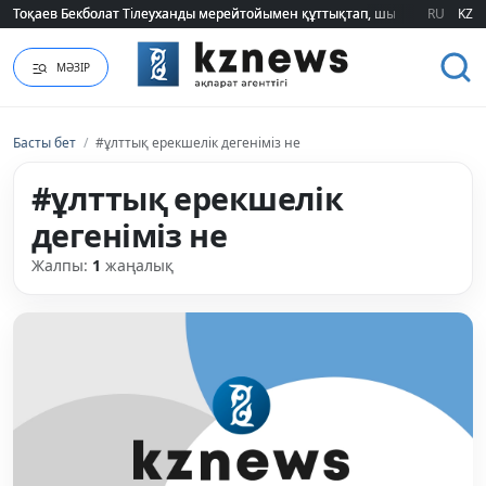
Тоқаев Бекболат Тілеуханды мерейтойымен құттықтап, шығармашылық т
Тоқаев Бекболат Тілеуханды мерейтойымен құттықтап, шығармашылық т
RU
KZ
МӘЗІР
Басты бет
/
#ұлттық ерекшелік дегеніміз не
#ұлттық ерекшелік
дегеніміз не
Жалпы:
1
жаңалық