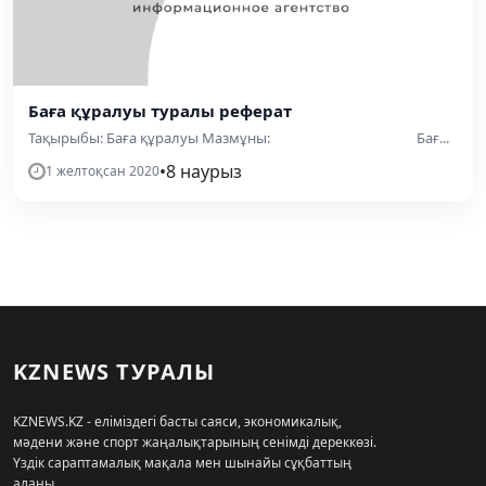
Баға құралуы туралы реферат
Тақырыбы: Баға құралуы Мазмұны: Бағ...
•
8 наурыз
1 желтоқсан 2020
KZNEWS ТУРАЛЫ
KZNEWS.KZ - еліміздегі басты саяси, экономикалық,
мәдени және спорт жаңалықтарының сенімді дереккөзі.
Үздік сараптамалық мақала мен шынайы сұқбаттың
алаңы.