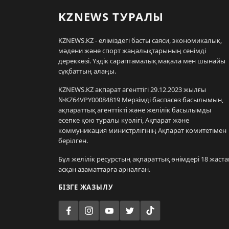
KZNEWS ТУРАЛЫ
KZNEWS.KZ - еліміздегі басты саяси, экономикалық,
мәдени және спорт жаңалықтарының сенімді
дереккөзі. Үздік сараптамалық мақала мен шынайы
сұқбаттың алаңы.
KZNEWS.KZ ақпарат агенттігі 29.12.2023 жылғы
№KZ64VPY00084819 Мерзімді баспасөз басылымын,
ақпараттық агенттікті және желілік басылымды
есепке қою туралы куәлігі, Ақпарат және
коммуникация министрлігінің Ақпарат комитетімен
берілген.
Бұл желілік ресурстың ақпараттық өнімдері 18 жаста
асқан азаматтарға арналған.
БІЗГЕ ЖАЗЫЛУ