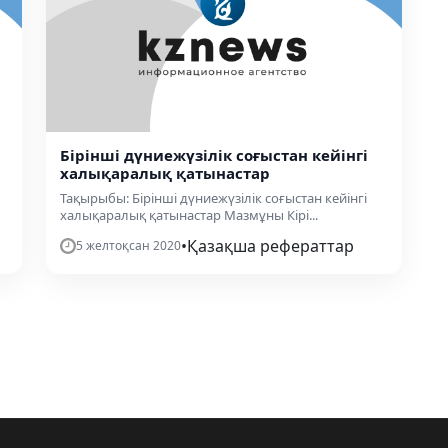
Бірінші дүниежүзілік соғыстан кейінгі
халықаралық қатынастар
Тақырыбы: Бірінші дүниежүзілік соғыстан кейінгі
халықаралық қатынастар Мазмұны Кірі...
•
Қазақша рефераттар
5 желтоқсан 2020