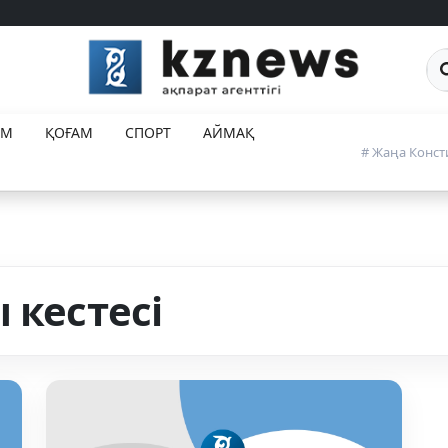
Са
ЕМ
ҚОҒАМ
СПОРТ
АЙМАҚ
# Жаңа Конст
 кестесі