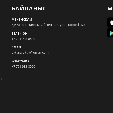
БАЙЛАНЫС
М
МЕКЕН-ЖАЙ
ҚР, Астана қаласы, Әбікен Бектұров көшесі, 4/3
ТЕЛЕФОН
+7 701 933 8520
EMAIL
aktan.yeltay@gmail.com
WHATSAPP
+7 701 933 8520
н