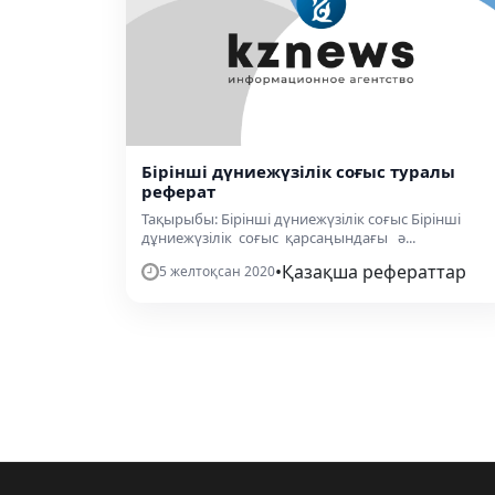
Бірінші дүниежүзілік соғыс туралы
реферат
Тақырыбы: Бірінші дүниежүзілік соғыс Бірінші
дұниежүзілік соғыс қарсаңындағы ә...
•
Қазақша рефераттар
5 желтоқсан 2020