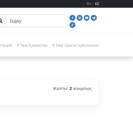
RU
KZ
йттан іздеу
итуция
# Таза Қазақстан
# Таяу Шығыс қақтығысы
Жалпы:
2
жаңалық