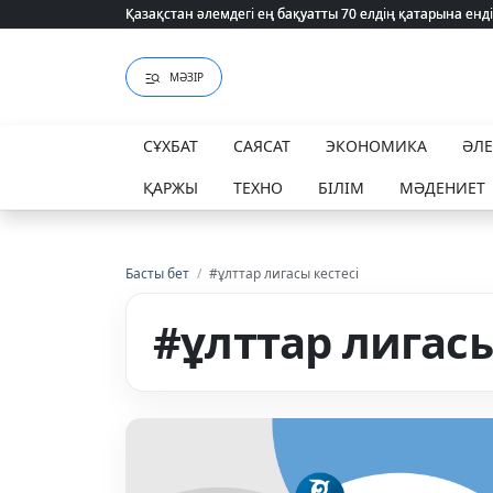
Қазақстан әлемдегі ең бақуатты 70 елдің қатарына енді
Қазақстан әлемдегі ең бақуатты 70 елдің қатарына енді
МӘЗІР
СҰХБАТ
САЯСАТ
ЭКОНОМИКА
ӘЛ
ҚАРЖЫ
ТЕХНО
БІЛІМ
МӘДЕНИЕТ
Басты бет
/
#ұлттар лигасы кестесі
#ұлттар лигасы