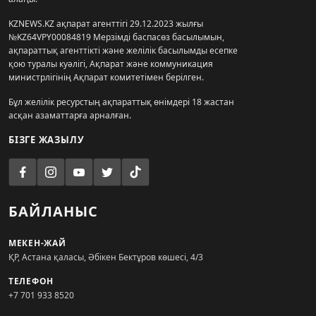
KZNEWS.KZ ақпарат агенттігі 29.12.2023 жылғы
№KZ64VPY00084819 Мерзімді баспасөз басылымын,
ақпараттық агенттікті және желілік басылымды есепке
қою туралы куәлігі, Ақпарат және коммуникация
министрлігінің Ақпарат комитетімен берілген.
Бұл желілік ресурстың ақпараттық өнімдері 18 жастан
асқан азаматтарға арналған.
БІЗГЕ ЖАЗЫЛУ
БАЙЛАНЫС
МЕКЕН-ЖАЙ
ҚР, Астана қаласы, Әбікен Бектұров көшесі, 4/3
ТЕЛЕФОН
+7 701 933 8520