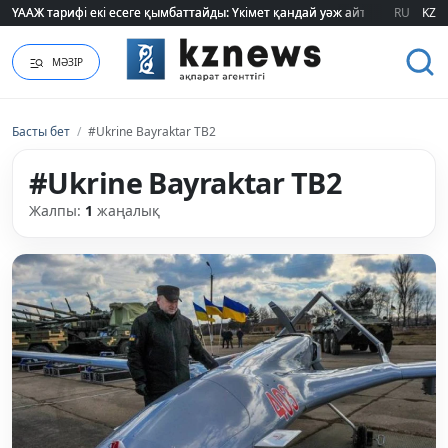
ҮААЖ тарифі екі есеге қымбаттайды: Үкімет қандай уәж айтады?
ҮААЖ тарифі екі есеге қымбаттайды: Үкімет қандай уәж айтады?
RU
KZ
МӘЗІР
Басты бет
/
#Ukrine Bayraktar TB2
#Ukrine Bayraktar TB2
Жалпы:
1
жаңалық