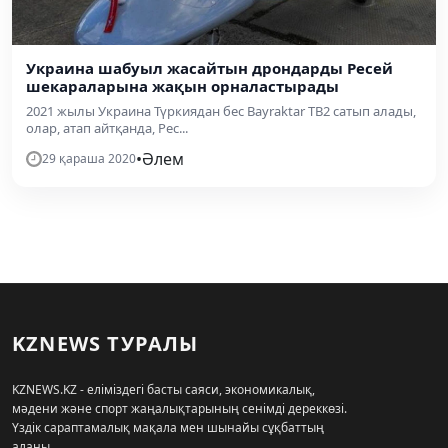
Украина шабуыл жасайтын дрондарды Ресей
шекараларына жақын орналастырады
2021 жылы Украина Түркиядан бес Bayraktar TB2 сатып алады,
олар, атап айтқанда, Рес...
•
Әлем
29 қараша 2020
KZNEWS ТУРАЛЫ
KZNEWS.KZ - еліміздегі басты саяси, экономикалық,
мәдени және спорт жаңалықтарының сенімді дереккөзі.
Үздік сараптамалық мақала мен шынайы сұқбаттың
алаңы.