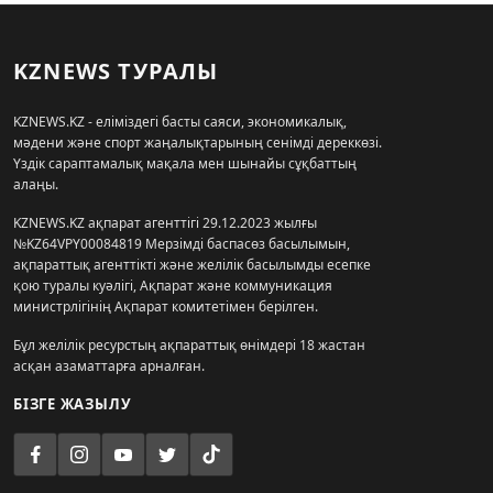
KZNEWS ТУРАЛЫ
KZNEWS.KZ - еліміздегі басты саяси, экономикалық,
мәдени және спорт жаңалықтарының сенімді дереккөзі.
Үздік сараптамалық мақала мен шынайы сұқбаттың
алаңы.
KZNEWS.KZ ақпарат агенттігі 29.12.2023 жылғы
№KZ64VPY00084819 Мерзімді баспасөз басылымын,
ақпараттық агенттікті және желілік басылымды есепке
қою туралы куәлігі, Ақпарат және коммуникация
министрлігінің Ақпарат комитетімен берілген.
Бұл желілік ресурстың ақпараттық өнімдері 18 жастан
асқан азаматтарға арналған.
БІЗГЕ ЖАЗЫЛУ