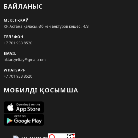
БАЙЛАНЫС
МЕКЕН-ЖАЙ
ҚР, Астана қаласы, Әбікен Бектұров көшесі, 4/3
ТЕЛЕФОН
+7 701 933 8520
EMAIL
aktan.yeltay@gmail.com
WHATSAPP
+7 701 933 8520
МОБИЛДІ ҚОСЫМША