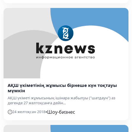
АҚШ үкіметінің жұмысы бірнеше күн тоқтауы
мүмкін
АҚШ үкіметі жұмысының ішінара жабылуы ("шатдаун") аз
дегенде 27 желтоқсанға дейін...
•
Шоу-бизнес
24 желтоқсан 2018