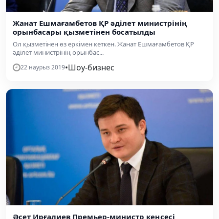
Жанат Ешмағамбетов ҚР әділет министрінің
орынбасары қызметінен босатылды
Ол қызметінен өз еркімен кеткен. Жанат Ешмағамбетов ҚР
әділет министрінің орынбас...
•
Шоу-бизнес
22 наурыз 2019
Әсет Ирғалиев Премьер-министр кеңсесі