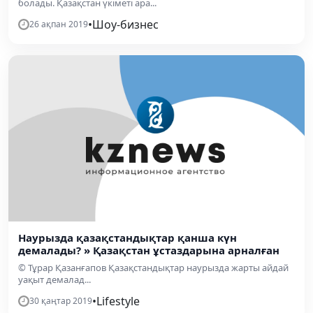
болады. Қазақстан үкіметі ара...
•
Шоу-бизнес
26 ақпан 2019
Наурызда қазақстандықтар қанша күн
демалады? » Қазақстан ұстаздарына арналған
© Тұрар Қазанғапов Қазақстандықтар наурызда жарты айдай
уақыт демалад...
•
Lifestyle
30 қаңтар 2019