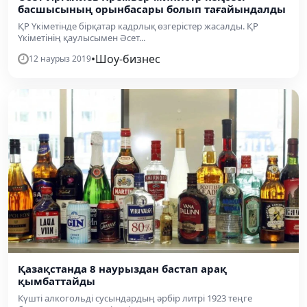
басшысының орынбасары болып тағайындалды
ҚР Үкіметінде бірқатар кадрлық өзгерістер жасалды. ҚР
Үкіметінің қаулысымен Әсет...
•
Шоу-бизнес
12 наурыз 2019
Қазақстанда 8 наурыздан бастап арақ
қымбаттайды
Күшті алкогольді сусындардың әрбір литрі 1923 теңге