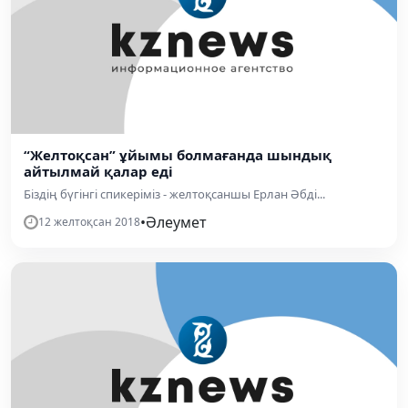
“Желтоқсан” ұйымы болмағанда шындық
айтылмай қалар еді
Біздің бүгінгі спикеріміз - желтоқсаншы Ерлан Әбді...
•
Әлеумет
12 желтоқсан 2018