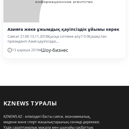
Азияға жеке ұжымдық қауіпсіздік ұйымы керек
Саясат 21:00 13.11.2018Қысқа сілтеме алу7 0 0Қазақстан
президенті Азия қауіпсіздік...
•
Шоу-бизнес
13 қараша 2018
KZNEWS ТУРАЛЫ
KZNEWS.KZ - еліміздегі басты саяси, экономикалық,
мәдени және спорт жаңалықтарының сенімді дереккөзі.
Үздік сараптамалық мақала мен шынайы сұқбаттың