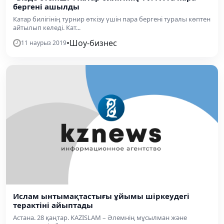
бергені ашылды
Катар билігінің турнир өткізу үшін пара бергені туралы көптен
айтылып келеді. Кат...
•
Шоу-бизнес
11 наурыз 2019
Ислам ынтымақтастығы ұйымы шіркеудегі
терактіні айыптады
Астана. 28 қаңтар. KAZISLAM – Әлемнің мұсылман және