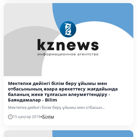
Мектепке дейінгі білім беру ұйымы мен
отбасынының өзара әрекеттесу жағдайында
баланың жеке тұлғасын әлеуметтендіру -
Баяндамалар - Bilim
Мектепке дейінгі білім беру ұйымы мен отбасын...
•
Білім
15 қаңтар 2019