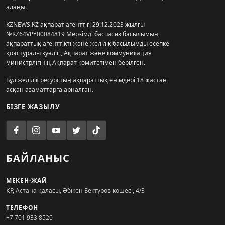
алаңы.
KZNEWS.KZ ақпарат агенттігі 29.12.2023 жылғы
№KZ64VPY00084819 Мерзімді баспасөз басылымын,
ақпараттық агенттікті және желілік басылымды есепке
қою туралы куәлігі, Ақпарат және коммуникация
министрлігінің Ақпарат комитетімен берілген.
Бұл желілік ресурстың ақпараттық өнімдері 18 жастан
асқан азаматтарға арналған.
БІЗГЕ ЖАЗЫЛУ
БАЙЛАНЫС
МЕКЕН-ЖАЙ
ҚР, Астана қаласы, Әбікен Бектұров көшесі, 4/3
ТЕЛЕФОН
+7 701 933 8520