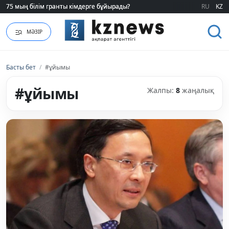
75 мың білім гранты кімдерге бұйырады?
75 мың білім гранты кімдерге бұйырады?
RU
KZ
МӘЗІР
Басты бет
/
#ұйымы
#ұйымы
Жалпы:
8
жаңалық