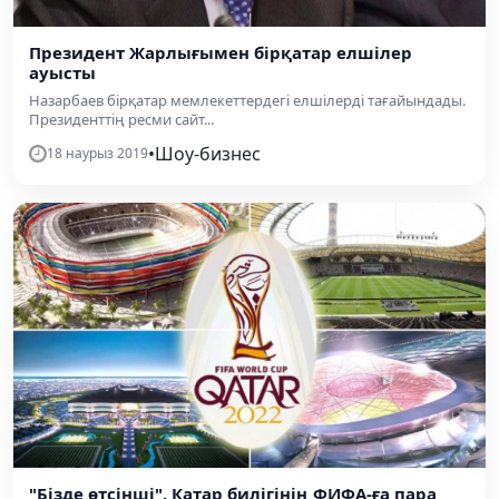
Президент Жарлығымен бірқатар елшілер
ауысты
Назарбаев бірқатар мемлекеттердегі елшілерді тағайындады.
Президенттің ресми сайт...
•
Шоу-бизнес
18 наурыз 2019
"Бізде өтсінші". Катар билігінің ФИФА-ға пара