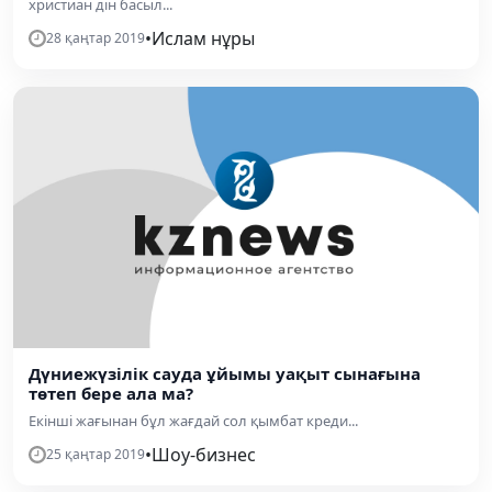
христиан дін басыл...
•
Ислам нұры
28 қаңтар 2019
Дүниежүзілік сауда ұйымы уақыт сынағына
төтеп бере ала ма?
Екінші жағынан бұл жағдай сол қымбат креди...
•
Шоу-бизнес
25 қаңтар 2019