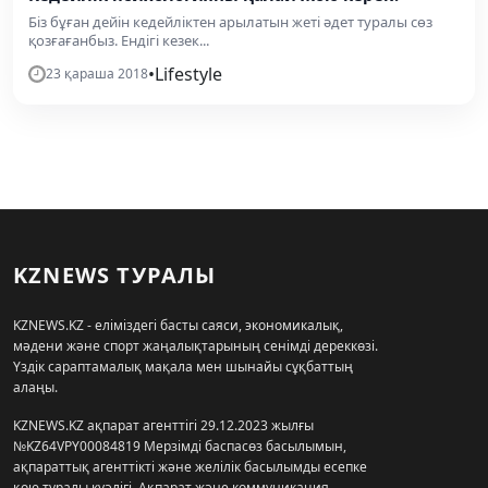
Біз бұған дейін кедейліктен арылатын жеті әдет туралы сөз
қозғағанбыз. Ендігі кезек...
•
Lifestyle
23 қараша 2018
KZNEWS ТУРАЛЫ
KZNEWS.KZ - еліміздегі басты саяси, экономикалық,
мәдени және спорт жаңалықтарының сенімді дереккөзі.
Үздік сараптамалық мақала мен шынайы сұқбаттың
алаңы.
KZNEWS.KZ ақпарат агенттігі 29.12.2023 жылғы
№KZ64VPY00084819 Мерзімді баспасөз басылымын,
ақпараттық агенттікті және желілік басылымды есепке
қою туралы куәлігі, Ақпарат және коммуникация