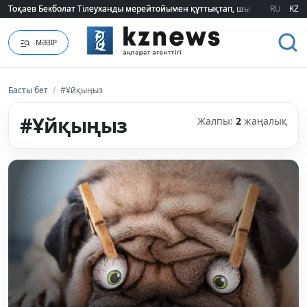
Тоқаев Бекболат Тілеуханды мерейтойымен құттықтап, шығармашылық т
Тоқаев Бекболат Тілеуханды мерейтойымен құттықтап, шығармашылық т
RU
KZ
МӘЗІР
Басты бет
/
#Ұйқыңыз
#Ұйқыңыз
Жалпы:
2
жаңалық