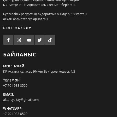
министрлігінің Ақпарат комитетімен берілген.
Бұл желілік ресурстың ақпараттық өнімдері 18 жастан
асқан азаматтарға арналған.
БІЗГЕ ЖАЗЫЛУ
БАЙЛАНЫС
МЕКЕН-ЖАЙ
ҚР, Астана қаласы, Әбікен Бектұров көшесі, 4/3
ТЕЛЕФОН
+7 701 933 8520
EMAIL
aktan.yeltay@gmail.com
WHATSAPP
+7 701 933 8520