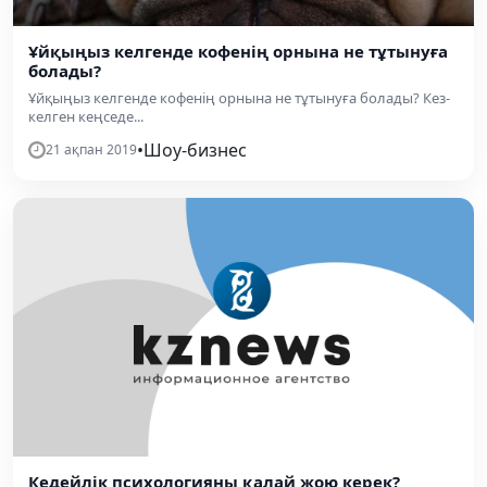
Ұйқыңыз келгенде кофенің орнына не тұтынуға
болады?
Ұйқыңыз келгенде кофенің орнына не тұтынуға болады? Кез-
келген кеңседе...
•
Шоу-бизнес
21 ақпан 2019
Кедейлік психологияны қалай жою керек?