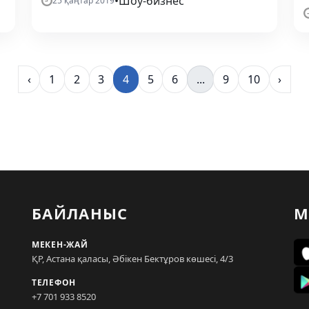
•
Шоу-бизнес
25 қаңтар 2019
‹
1
2
3
4
5
6
...
9
10
›
БАЙЛАНЫС
М
МЕКЕН-ЖАЙ
ҚР, Астана қаласы, Әбікен Бектұров көшесі, 4/3
ТЕЛЕФОН
+7 701 933 8520