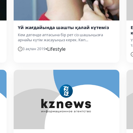
Үй жағдайында шашты қалай күтеміз
Кем дегенде аптасына бір рет сіз шашыңызға
арнайы күтім жасауыңыз керек. Көп...
Ү
т
•
Lifestyle
3 ақпан 2019