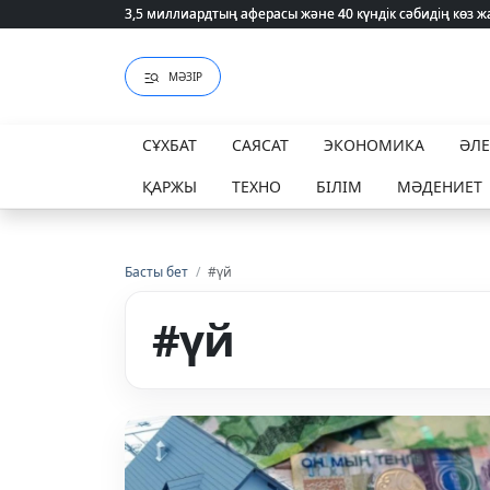
3,5 миллиардтың аферасы және 40 күндік сәбидің көз
3,5 миллиардтың аферасы және 40 күндік сәбидің көз
МӘЗІР
СҰХБАТ
САЯСАТ
ЭКОНОМИКА
ӘЛ
ҚАРЖЫ
ТЕХНО
БІЛІМ
МӘДЕНИЕТ
Басты бет
/
#үй
#үй