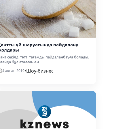
Қантты үй шаруасында пайдалану
жолдары
ант секілді тәтті тағамды пайдаланбауға болады.
лайда бұл аталған өн...
•
Шоу-бизнес
4 ақпан 2019