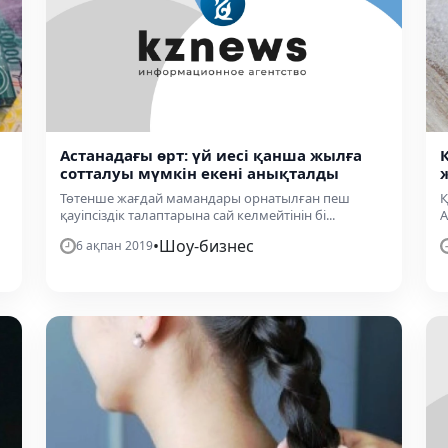
Астанадағы өрт: үй иесі қанша жылға
сотталуы мүмкін екені анықталды
Төтенше жағдай мамандары орнатылған пеш
Қ
қауіпсіздік талаптарына сай келмейтінін бі...
А
•
Шоу-бизнес
6 ақпан 2019