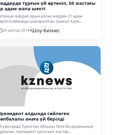
Риддерде тұрғын үй өртеніп, 50 жастағы
ер адам жапа шекті
өтенше жағдай орын алған жерден 21 адам
ауіпсіз аймаққа шығарылған. Шығыс Қаза...
•
Шоу-бизнес
29 қаңтар 2019
Президент алдында сөйлеген
көпбалалы анаға үй берілді
5 қаңтарда Түркістан облысы Төле би ауданының
ұрғыны, президент қатысқан жастар...