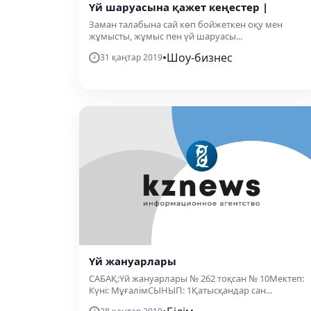
Үй шаруасына қажет кеңестер |
Заман талабына сай көп бойжеткен оқу мен
жұмысты, жұмыс пен үй шаруасы...
•
Шоу-бизнес
31 қаңтар 2019
Үй жануарлары
САБАҚ:Үй жануарлары № 262 тоқсан № 10Мектеп:
Күні: МұғалімСЫНЫП: 1Қатысқандар сан...