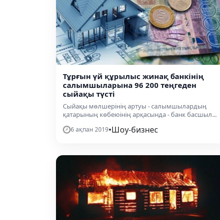
Тұрғын үй құрылыс жинақ банкінің
салымшыларына 96 200 теңгеден
сыйақы түсті
Сыйақы мөлшерінің артуы - салымшылардың
қатарының көбеюінің арқасында - банк басшыл...
•
Шоу-бизнес
6 ақпан 2019