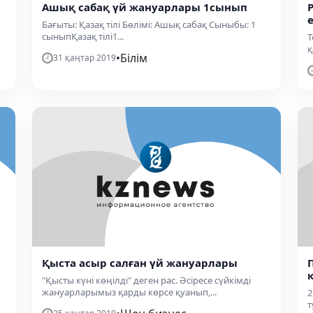
Ашық сабақ үй жануарлары 1сынып
Бағыты: Қазақ тілі Бөлімі: Ашық сабақ Сыныбы: 1
сыныпҚазақ тілі1...
Т
қ
•
Білім
31 қаңтар 2019
Қыста асыр салған үй жануарлары
"Қысты күні көңілді" деген рас. Әсіресе сүйкімді
жануарларымыз қарды көрсе қуанып,...
2
т