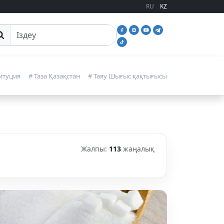
RU
KZ
йттан іздеу
итуция
# Таза Қазақстан
# Таяу Шығыс қақтығысы
Жалпы:
113
жаңалық