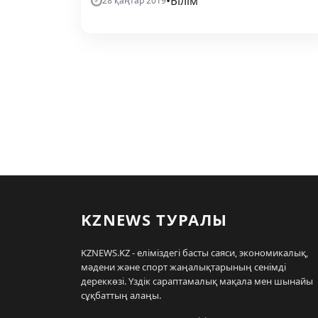
•
Білім
28 қаңтар 2019
KZNEWS ТУРАЛЫ
KZNEWS.KZ - еліміздегі басты саяси, экономикалық,
мәдени және спорт жаңалықтарының сенімді
дереккөзі. Үздік сараптамалық мақала мен шынайы
сұқбаттың алаңы.