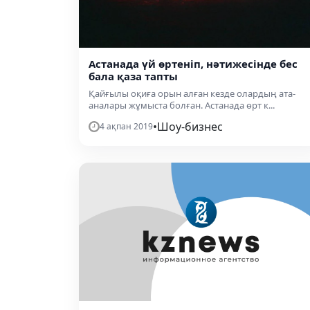
Астанада үй өртеніп, нәтижесінде бес
бала қаза тапты
Қайғылы оқиға орын алған кезде олардың ата-
аналары жұмыста болған. Астанада өрт к...
•
Шоу-бизнес
4 ақпан 2019