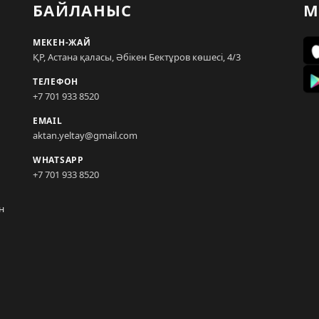
БАЙЛАНЫС
М
МЕКЕН-ЖАЙ
ҚР, Астана қаласы, Әбікен Бектұров көшесі, 4/3
ТЕЛЕФОН
+7 701 933 8520
EMAIL
aktan.yeltay@gmail.com
WHATSAPP
+7 701 933 8520
н