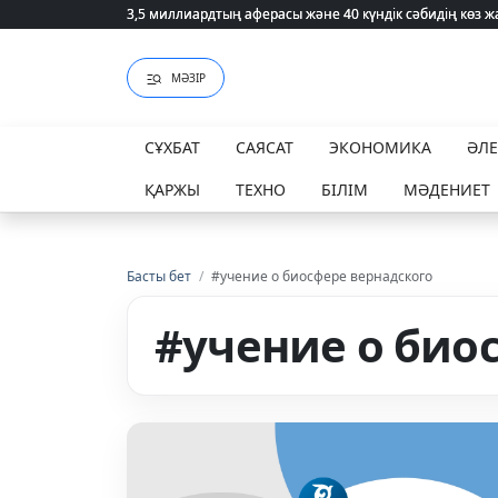
3,5 миллиардтың аферасы және 40 күндік сәбидің көз
3,5 миллиардтың аферасы және 40 күндік сәбидің көз
МӘЗІР
СҰХБАТ
САЯСАТ
ЭКОНОМИКА
ӘЛ
ҚАРЖЫ
ТЕХНО
БІЛІМ
МӘДЕНИЕТ
Басты бет
/
#учение о биосфере вернадского
#учение о био