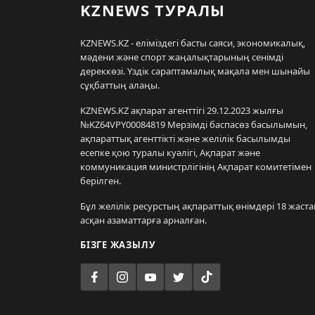
KZNEWS ТУРАЛЫ
KZNEWS.KZ - еліміздегі басты саяси, экономикалық,
мәдени және спорт жаңалықтарының сенімді
дереккөзі. Үздік сараптамалық мақала мен шынайы
сұқбаттың алаңы.
KZNEWS.KZ ақпарат агенттігі 29.12.2023 жылғы
№KZ64VPY00084819 Мерзімді баспасөз басылымын,
ақпараттық агенттікті және желілік басылымды
есепке қою туралы куәлігі, Ақпарат және
коммуникация министрлігінің Ақпарат комитетімен
берілген.
Бұл желілік ресурстың ақпараттық өнімдері 18 жаста
асқан азаматтарға арналған.
БІЗГЕ ЖАЗЫЛУ