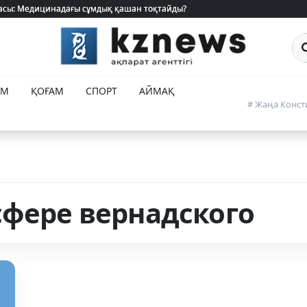
 жасы: Медицинадағы сұмдық қашан тоқтайды?
 жасы: Медицинадағы сұмдық қашан тоқтайды?
Са
ЕМ
ҚОҒАМ
СПОРТ
АЙМАҚ
# Жаңа Конст
сфере вернадского