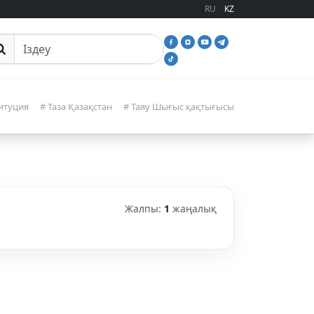
RU
KZ
йттан іздеу
итуция
# Таза Қазақстан
# Таяу Шығыс қақтығысы
Жалпы:
1
жаңалық