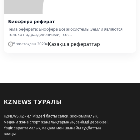
Биосфера реферат
Тема реферата: Биосфера Все экосистемы Земли являются
только подразделениями, сос...
•
Қазақша рефераттар
5 желтоқсан 2020
KZNEWS ТУРАЛЫ
KZNEWS.KZ - еліміздегі басты саяси, экономикалық,
мәдени және спорт жаңалықтарының сенімді дереккөзі.
Үздік сараптамалық мақала мен шынайы сұқбаттың
алаңы.