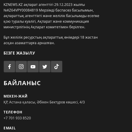
KZNEWS.KZ ақпарат агенттігі 29.12.2023 жылғы
№KZ64VPY00084819 Мерзімді баспасөз басылымын,
ақпараттық агенттікті және желілік басылымды есепке
қою туралы куәлігі, Ақпарат және коммуникация
министрлігінің Ақпарат комитетімен берілген.
Бұл желілік ресурстың ақпараттық өнімдері 18 жастан
асқан азаматтарға арналған.
БІЗГЕ ЖАЗЫЛУ
БАЙЛАНЫС
МЕКЕН-ЖАЙ
ҚР, Астана қаласы, Әбікен Бектұров көшесі, 4/3
ТЕЛЕФОН
+7 701 933 8520
EMAIL