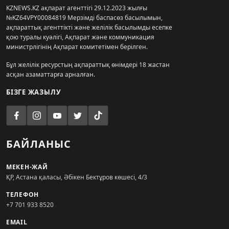
KZNEWS.KZ ақпарат агенттігі 29.12.2023 жылғы
№KZ64VPY00084819 Мерзімді баспасөз басылымын,
ақпараттық агенттікті және желілік басылымды есепке
қою туралы куәлігі, Ақпарат және коммуникация
министрлігінің Ақпарат комитетімен берілген.
Бұл желілік ресурстың ақпараттық өнімдері 18 жастан
асқан азаматтарға арналған.
БІЗГЕ ЖАЗЫЛУ
БАЙЛАНЫС
МЕКЕН-ЖАЙ
ҚР, Астана қаласы, Әбікен Бектұров көшесі, 4/3
ТЕЛЕФОН
+7 701 933 8520
EMAIL