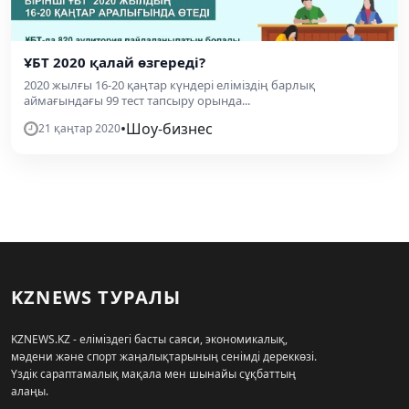
ҰБТ 2020 қалай өзгереді?
2020 жылғы 16-20 қаңтар күндері еліміздің барлық
аймағындағы 99 тест тапсыру орында...
•
Шоу-бизнес
21 қаңтар 2020
KZNEWS ТУРАЛЫ
KZNEWS.KZ - еліміздегі басты саяси, экономикалық,
мәдени және спорт жаңалықтарының сенімді дереккөзі.
Үздік сараптамалық мақала мен шынайы сұқбаттың
алаңы.