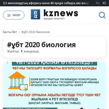
3,5 миллиардтың аферасы және 40 күндік сәбидің көз жасы: Медицинад
3,5 миллиардтың аферасы және 40 күндік сәбидің көз жасы: Медицинад
RU
KZ
МӘЗІР
Басты бет
/
#ұбт 2020 биология
#ұбт 2020 биология
Жалпы:
1
жаңалық