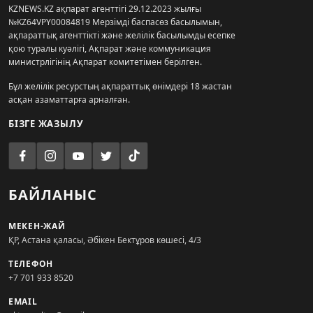
KZNEWS.KZ ақпарат агенттігі 29.12.2023 жылғы
№KZ64VPY00084819 Мерзімді баспасөз басылымын,
ақпараттық агенттікті және желілік басылымды есепке
қою туралы куәлігі, Ақпарат және коммуникация
министрлігінің Ақпарат комитетімен берілген.
Бұл желілік ресурстың ақпараттық өнімдері 18 жастан
асқан азаматтарға арналған.
БІЗГЕ ЖАЗЫЛУ
БАЙЛАНЫС
МЕКЕН-ЖАЙ
ҚР, Астана қаласы, Әбікен Бектұров көшесі, 4/3
ТЕЛЕФОН
+7 701 933 8520
EMAIL