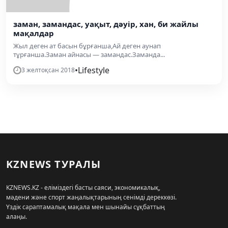
заман, замандас, уақыт, дәуір, хан, би жайлы
мақалдар
Жыл деген ат басын бұрғанша,Ай деген аунап
тұрғанша.Заман айнасы — замандас.Заманда...
•
Lifestyle
3 желтоқсан 2018
KZNEWS ТУРАЛЫ
KZNEWS.KZ - еліміздегі басты саяси, экономикалық,
мәдени және спорт жаңалықтарының сенімді дереккөзі.
Үздік сараптамалық мақала мен шынайы сұқбаттың
алаңы.