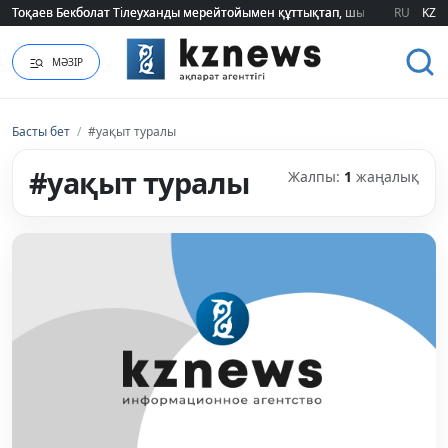
Тоқаев Бекболат Тілеуханды мерейтойымен құттықтап, шығармашылық т
Тоқаев Бекболат Тілеуханды мерейтойымен құттықтап, шығармашылық т
RU
KZ
МӘЗІР
Басты бет
/
#уақыт туралы
#уақыт туралы
Жалпы:
1
жаңалық