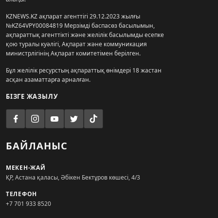
KZNEWS.KZ ақпарат агенттігі 29.12.2023 жылғы
№KZ64VPY00084819 Мерзімді баспасөз басылымын,
ақпараттық агенттікті және желілік басылымды есепке
қою туралы куәлігі, Ақпарат және коммуникация
министрлігінің Ақпарат комитетімен берілген.
Бұл желілік ресурстың ақпараттық өнімдері 18 жастан
асқан азаматтарға арналған.
БІЗГЕ ЖАЗЫЛУ
БАЙЛАНЫС
МЕКЕН-ЖАЙ
ҚР, Астана қаласы, Әбікен Бектұров көшесі, 4/3
ТЕЛЕФОН
+7 701 933 8520