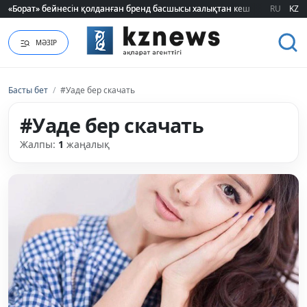
«Борат» бейнесін қолданған бренд басшысы халықтан кешірім сұрады
«Борат» бейнесін қолданған бренд басшысы халықтан кешірім сұрады
RU
KZ
МӘЗІР
Басты бет
/
#Уаде бер скачать
#Уаде бер скачать
Жалпы:
1
жаңалық