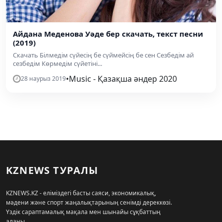
Айдана Меденова Уәде бер скачать, текст песни
(2019)
Скачать Білмедім сүйесің бе сүймейсің бе сен Сезбедім ай
сезбедім Көрмедім сүйетіні...
•
Music - Қазақша әндер 2020
28 наурыз 2019
KZNEWS ТУРАЛЫ
KZNEWS.KZ - еліміздегі басты саяси, экономикалық,
мәдени және спорт жаңалықтарының сенімді дереккөзі.
Үздік сараптамалық мақала мен шынайы сұқбаттың
алаңы.