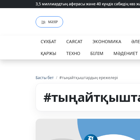
3,5 миллиардтың аферасы және 40 күндік сәбидің көз
3,5 миллиардтың аферасы және 40 күндік сәбидің көз
МӘЗІР
СҰХБАТ
САЯСАТ
ЭКОНОМИКА
ӘЛ
ҚАРЖЫ
ТЕХНО
БІЛІМ
МӘДЕНИЕТ
Басты бет
/
#тыңайтқыштардың ережелері
#тыңайтқышта