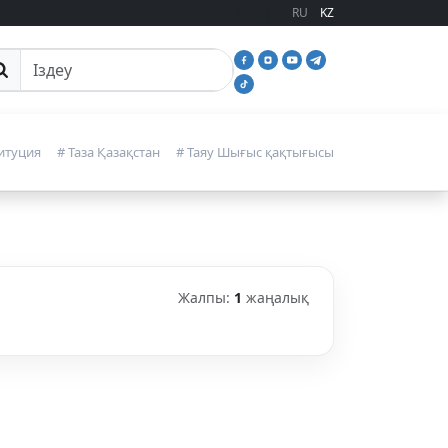
RU
KZ
йттан іздеу
итуция
# Таза Қазақстан
# Таяу Шығыс қақтығысы
Жалпы:
1
жаңалық