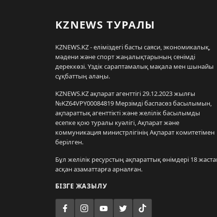
KZNEWS ТУРАЛЫ
KZNEWS.KZ - еліміздегі басты саяси, экономикалық,
мәдени және спорт жаңалықтарының сенімді
дереккөзі. Үздік сараптамалық мақала мен шынайы
сұқбаттың алаңы.
KZNEWS.KZ ақпарат агенттігі 29.12.2023 жылғы
№KZ64VPY00084819 Мерзімді баспасөз басылымын,
ақпараттық агенттікті және желілік басылымды
есепке қою туралы куәлігі, Ақпарат және
коммуникация министрлігінің Ақпарат комитетімен
берілген.
Бұл желілік ресурстың ақпараттық өнімдері 18 жаста
асқан азаматтарға арналған.
БІЗГЕ ЖАЗЫЛУ