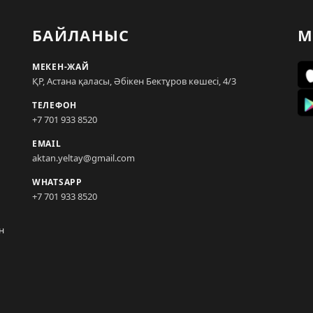
БАЙЛАНЫС
М
МЕКЕН-ЖАЙ
ҚР, Астана қаласы, Әбікен Бектұров көшесі, 4/3
ТЕЛЕФОН
+7 701 933 8520
EMAIL
aktan.yeltay@gmail.com
WHATSAPP
+7 701 933 8520
н