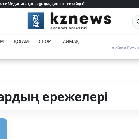
 жасы: Медицинадағы сұмдық қашан тоқтайды?
 жасы: Медицинадағы сұмдық қашан тоқтайды?
Са
ЕМ
ҚОҒАМ
СПОРТ
АЙМАҚ
# Жаңа Конст
рдың ережелері