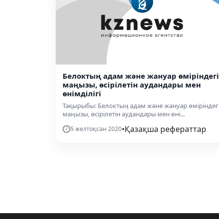
Белоктың адам және жануар өміріндегі
маңызы, өсірілетін аудандары мен
өнімділігі
Тақырыбы: Белоктың адам және жануар өміріндег
маңызы, өсірілетін аудандары мен өні...
•
Қазақша рефераттар
5 желтоқсан 2020