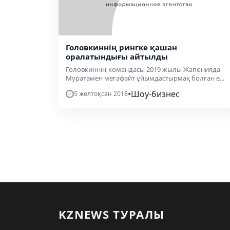
Головкиннің рингке қашан
оралатындығы айтылды
Головкиннің командасы 2019 жылы Жапонияда
Муратамен мегафайт ұйымдастырмақ болған е...
•
Шоу-бизнес
5 желтоқсан 2018
KZNEWS ТУРАЛЫ