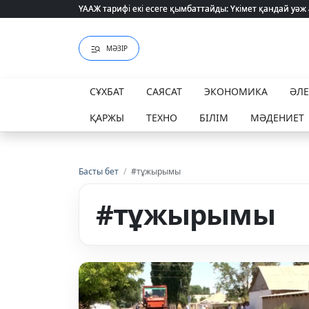
ҮААЖ тарифі екі есеге қымбаттайды: Үкімет қандай уәж
ҮААЖ тарифі екі есеге қымбаттайды: Үкімет қандай уәж
МӘЗІР
СҰХБАТ
САЯСАТ
ЭКОНОМИКА
ӘЛ
ҚАРЖЫ
ТЕХНО
БІЛІМ
МӘДЕНИЕТ
Басты бет
/
#тұжырымы
#тұжырымы