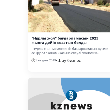
"Нұрлы жол" бағдарламасын 2025
жылға дейін созатын болды
"Нұрлы жол" мемлекеттік бағдарламасын жүзеге
асыру ел экономикасына елеулі экономик...
•
Шоу-бизнес
5 наурыз 2019