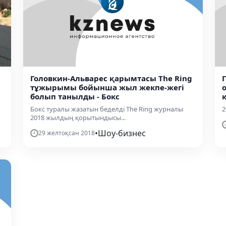
Головкин-Альварес қарымтасы The Ring
тұжырымы бойынша жыл жекпе-жегі
болып танылды - Бокс
Бокс туралы жазатын беделді The Ring журналы
2
2018 жылдың қорытындысы...
•
Шоу-бизнес
29 желтоқсан 2018