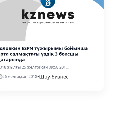
Головкин ESPN тұжырымы бойынша
орта салмақтағы үздік 3 боксшы
қатарында
018 жылғы 25 желтоқсан 09:58 201...
•
Шоу-бизнес
26 желтоқсан 2018