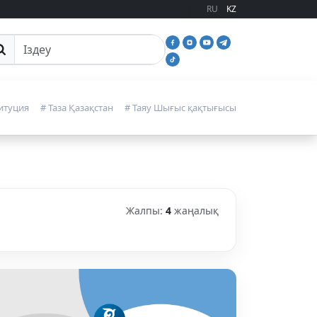
RU
KZ
йттан іздеу
итуция
# Таза Қазақстан
# Таяу Шығыс қақтығысы
Жалпы:
4
жаңалық