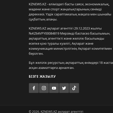
KZNEWS.KZ - еліміздегі басты саяси, экономикалық,
мәдени және спорт жаңалықтарының сенімді
дереккөзі. Үздік сараптамалық мақала мен шынайы
сұқбаттың алаңы.
KZNEWS.KZ ақпарат агенттігі 29.12.2023 жылғы
№KZ64VPY00084819 Мерзімді баспасөз басылымын,
ақпараттық агенттікті және желілік басылымды
есепке қою туралы куәлігі, Ақпарат және
коммуникация министрлігінің Ақпарат комитетімен
берілген.
Бұл желілік ресурстың ақпараттық өнімдері 18 жаста
асқан азаматтарға арналған.
БІЗГЕ ЖАЗЫЛУ
© 2026. KZNEWS.KZ ақпарат агенттігі