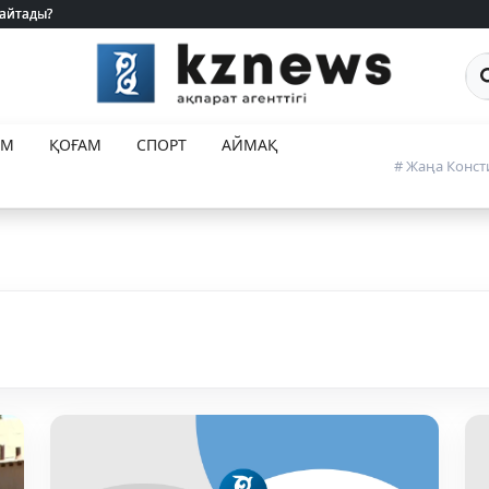
 айтады?
 айтады?
Са
ЕМ
ҚОҒАМ
СПОРТ
АЙМАҚ
# Жаңа Конст