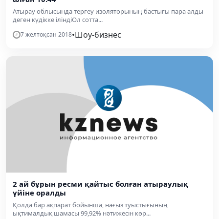
Атырау облысында тергеу изоляторының бастығы пара алды
деген күдікке іліндіОл сотта...
•
Шоу-бизнес
7 желтоқсан 2018
2 ай бұрын ресми қайтыс болған атыраулық
үйіне оралды
Қолда бар ақпарат бойынша, нағыз туыстығының
ықтималдық шамасы 99,92% нәтижесін көр...