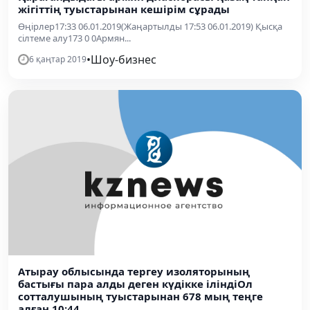
жігіттің туыстарынан кешірім сұрады
Өңірлер17:33 06.01.2019(Жаңартылды 17:53 06.01.2019) Қысқа
сілтеме алу173 0 0Армян...
•
Шоу-бизнес
6 қаңтар 2019
Атырау облысында тергеу изоляторының
бастығы пара алды деген күдікке іліндіОл
сотталушының туыстарынан 678 мың теңге
алған 10:44