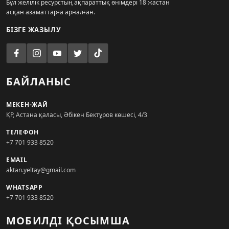
Бұл желілік ресурстың ақпараттық өнімдері 18 жастан
асқан азаматтарға арналған.
БІЗГЕ ЖАЗЫЛУ
БАЙЛАНЫС
МЕКЕН-ЖАЙ
ҚР, Астана қаласы, Әбікен Бектұров көшесі, 4/3
ТЕЛЕФОН
+7 701 933 8520
EMAIL
aktan.yeltay@gmail.com
WHATSAPP
+7 701 933 8520
МОБИЛДІ ҚОСЫМША