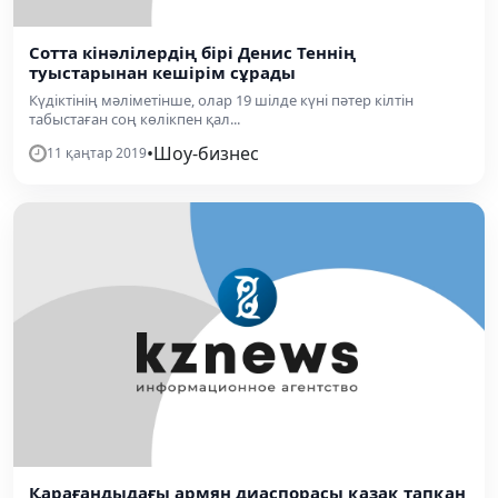
Сотта кінәлілердің бірі Денис Теннің
туыстарынан кешірім сұрады
Күдіктінің мәліметінше, олар 19 шілде күні пәтер кілтін
табыстаған соң көлікпен қал...
•
Шоу-бизнес
11 қаңтар 2019
Қарағандыдағы армян диаспорасы қазақ тапқан