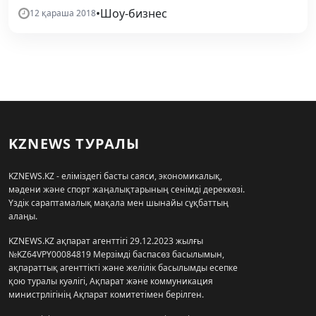
•
Шоу-бизнес
12 қараша 2018
KZNEWS ТУРАЛЫ
KZNEWS.KZ - еліміздегі басты саяси, экономикалық,
мәдени және спорт жаңалықтарының сенімді дереккөзі.
Үздік сараптамалық мақала мен шынайы сұқбаттың
алаңы.
KZNEWS.KZ ақпарат агенттігі 29.12.2023 жылғы
№KZ64VPY00084819 Мерзімді баспасөз басылымын,
ақпараттық агенттікті және желілік басылымды есепке
қою туралы куәлігі, Ақпарат және коммуникация
министрлігінің Ақпарат комитетімен берілген.