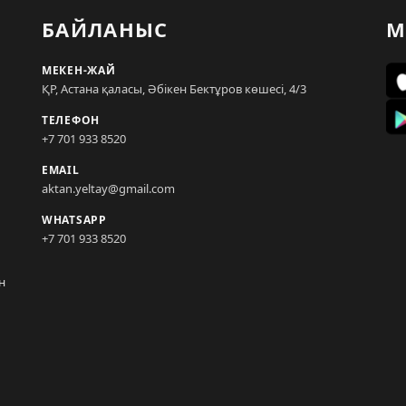
БАЙЛАНЫС
М
МЕКЕН-ЖАЙ
ҚР, Астана қаласы, Әбікен Бектұров көшесі, 4/3
ТЕЛЕФОН
+7 701 933 8520
EMAIL
aktan.yeltay@gmail.com
WHATSAPP
+7 701 933 8520
н