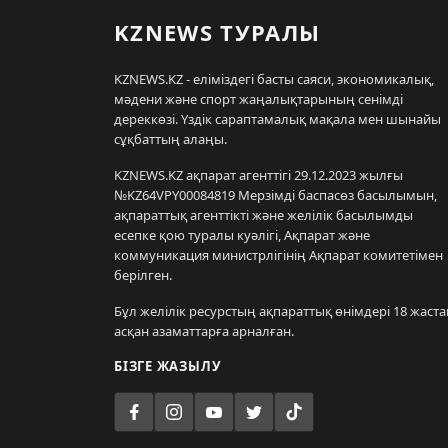
KZNEWS ТУРАЛЫ
KZNEWS.KZ - еліміздегі басты саяси, экономикалық,
мәдени және спорт жаңалықтарының сенімді
дереккөзі. Үздік сараптамалық мақала мен шынайы
сұқбаттың алаңы.
KZNEWS.KZ ақпарат агенттігі 29.12.2023 жылғы
№KZ64VPY00084819 Мерзімді баспасөз басылымын,
ақпараттық агенттікті және желілік басылымды
есепке қою туралы куәлігі, Ақпарат және
коммуникация министрлігінің Ақпарат комитетімен
берілген.
Бұл желілік ресурстың ақпараттық өнімдері 18 жаста
асқан азаматтарға арналған.
БІЗГЕ ЖАЗЫЛУ