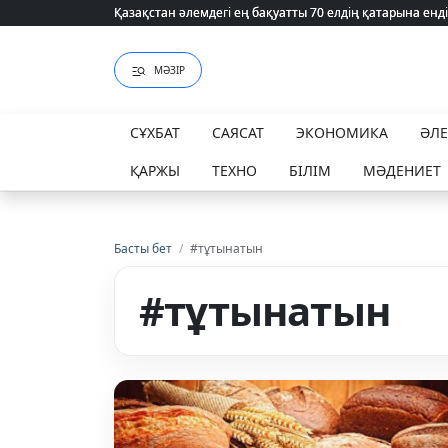
Қазақстан әлемдегі ең бақуатты 70 елдің қатарына енді
Қазақстан әлемдегі ең бақуатты 70 елдің қатарына енді
МӘЗІР
СҰХБАТ
САЯСАТ
ЭКОНОМИКА
ӘЛ
ҚАРЖЫ
ТЕХНО
БІЛІМ
МӘДЕНИЕТ
Басты бет
/
#тұтынатын
#тұтынатын