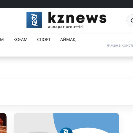
Са
ЕМ
ҚОҒАМ
СПОРТ
АЙМАҚ
# Жаңа Конст