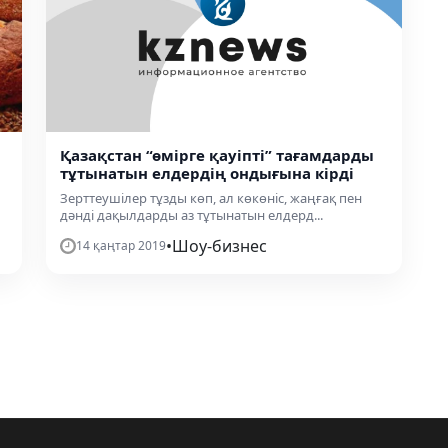
Қазақстан “өмірге қауіпті” тағамдарды
тұтынатын елдердің ондығына кірді
Зерттеушілер тұзды көп, ал көкөніс, жаңғақ пен
дәнді дақылдарды аз тұтынатын елдерд...
•
Шоу-бизнес
14 қаңтар 2019