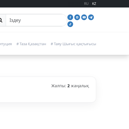
RU
KZ
йттан іздеу
итуция
# Таза Қазақстан
# Таяу Шығыс қақтығысы
Жалпы:
2
жаңалық