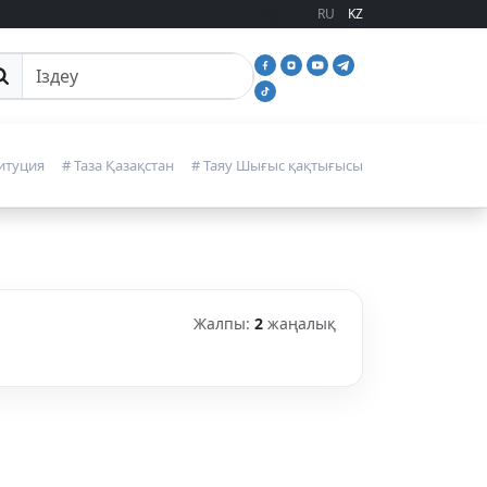
RU
KZ
йттан іздеу
итуция
# Таза Қазақстан
# Таяу Шығыс қақтығысы
Жалпы:
2
жаңалық