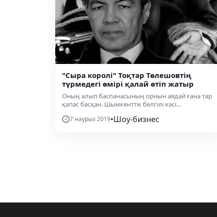
"Сыра королі" Тоқтар Төлешовтің
түрмедегі өмірі қалай өтіп жатыр
Оның алып баспанасының орнын аядай ғана тар
қапас басқан. Шымкенттік белгілі кәсі...
•
Шоу-бизнес
7 наурыз 2019