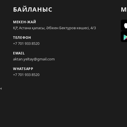
БАЙЛАНЫС
М
МЕКЕН-ЖАЙ
ҚР, Астана қаласы, Әбікен Бектұров көшесі, 4/3
ТЕЛЕФОН
+7 701 933 8520
EMAIL
aktan.yeltay@gmail.com
WHATSAPP
+7 701 933 8520
н