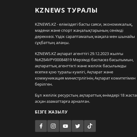
KZNEWS ТУРАЛЫ
KZNEWS.KZ - еліміздегі басты саяси, экономикалық,
мәдени және спорт жаңалықтарының сенімді
дереккөзі. Үздік сараптамалық мақала мен шынайы
сұқбаттың алаңы.
KZNEWS.KZ ақпарат агенттігі 29.12.2023 жылғы
№KZ64VPY00084819 Мерзімді баспасөз басылымын,
ақпараттық агенттікті және желілік басылымды
есепке қою туралы куәлігі, Ақпарат және
коммуникация министрлігінің Ақпарат комитетімен
берілген.
Бұл желілік ресурстың ақпараттық өнімдері 18 жаста
асқан азаматтарға арналған.
БІЗГЕ ЖАЗЫЛУ