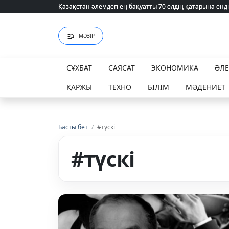
Қазақстан әлемдегі ең бақуатты 70 елдің қатарына енді
Қазақстан әлемдегі ең бақуатты 70 елдің қатарына енді
МӘЗІР
СҰХБАТ
САЯСАТ
ЭКОНОМИКА
ӘЛ
ҚАРЖЫ
ТЕХНО
БІЛІМ
МӘДЕНИЕТ
Басты бет
/
#түскі
#түскі