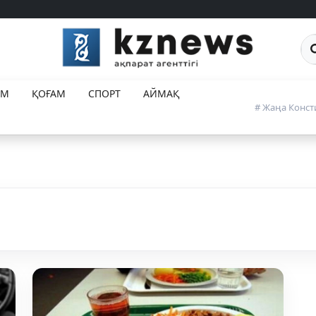
Са
ЕМ
ҚОҒАМ
СПОРТ
АЙМАҚ
# Жаңа Конст