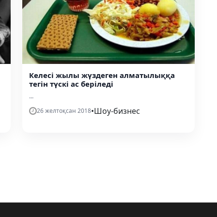
Келесі жылы жүздеген алматылыққа
тегін түскі ас беріледі
...
•
Шоу-бизнес
26 желтоқсан 2018