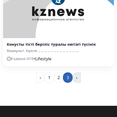
Конусты тісті беріліс туралы негізгі түсінік
Мазмұны1. Кіріспе ... ... ... ... ... ... ... ... ... ... ... ... ....
•
Lifestyle
8 қараша 2018
‹
1
2
3
›