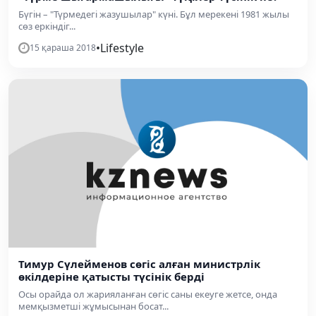
Бүгін – "Түрмедегі жазушылар" күні. Бұл мерекені 1981 жылы
сөз еркіндіг...
•
Lifestyle
15 қараша 2018
Тимур Сүлейменов сөгіс алған министрлік
өкілдеріне қатысты түсінік берді
Осы орайда ол жарияланған сөгіс саны екеуге жетсе, онда
мемқызметші жұмысынан босат...