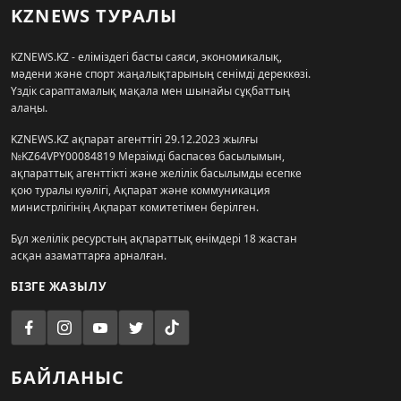
KZNEWS ТУРАЛЫ
KZNEWS.KZ - еліміздегі басты саяси, экономикалық,
мәдени және спорт жаңалықтарының сенімді дереккөзі.
Үздік сараптамалық мақала мен шынайы сұқбаттың
алаңы.
KZNEWS.KZ ақпарат агенттігі 29.12.2023 жылғы
№KZ64VPY00084819 Мерзімді баспасөз басылымын,
ақпараттық агенттікті және желілік басылымды есепке
қою туралы куәлігі, Ақпарат және коммуникация
министрлігінің Ақпарат комитетімен берілген.
Бұл желілік ресурстың ақпараттық өнімдері 18 жастан
асқан азаматтарға арналған.
БІЗГЕ ЖАЗЫЛУ
БАЙЛАНЫС