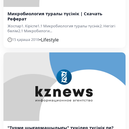
Микробиология туралы түсінік | Скачать
Реферат
Жоспар1. Кіріспе1.1 Микробиология туралы түсінік2. Негізгі
бөлім2.1 Микробилоги...
•
Lifestyle
15 қараша 2018
"Түрме шығармашылығы" түңілер түсінік пе?