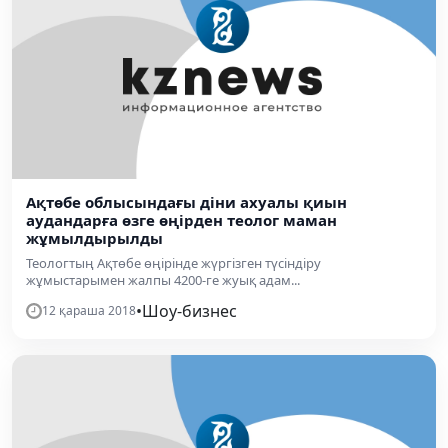
Ақтөбе облысындағы діни ахуалы қиын
аудандарға өзге өңірден теолог маман
жұмылдырылды
Теологтың Ақтөбе өңірінде жүргізген түсіндіру
жұмыстарымен жалпы 4200-ге жуық адам...
•
Шоу-бизнес
12 қараша 2018