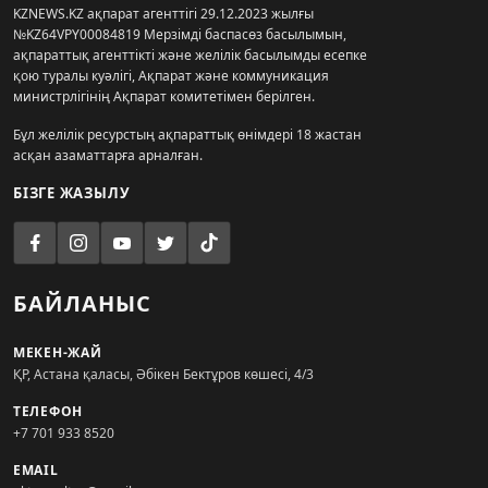
KZNEWS.KZ ақпарат агенттігі 29.12.2023 жылғы
№KZ64VPY00084819 Мерзімді баспасөз басылымын,
ақпараттық агенттікті және желілік басылымды есепке
қою туралы куәлігі, Ақпарат және коммуникация
министрлігінің Ақпарат комитетімен берілген.
Бұл желілік ресурстың ақпараттық өнімдері 18 жастан
асқан азаматтарға арналған.
БІЗГЕ ЖАЗЫЛУ
БАЙЛАНЫС
МЕКЕН-ЖАЙ
ҚР, Астана қаласы, Әбікен Бектұров көшесі, 4/3
ТЕЛЕФОН
+7 701 933 8520
EMAIL