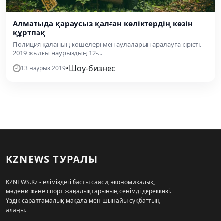
Алматыда қараусыз қалған көліктердің көзін
құртпақ
Полиция қаланың көшелері мен аулаларын аралауға кірісті.
2019 жылғы наурыздың 12-...
•
Шоу-бизнес
13 наурыз 2019
KZNEWS ТУРАЛЫ
KZNEWS.KZ - еліміздегі басты саяси, экономикалық,
мәдени және спорт жаңалықтарының сенімді дереккөзі.
Үздік сараптамалық мақала мен шынайы сұқбаттың
алаңы.