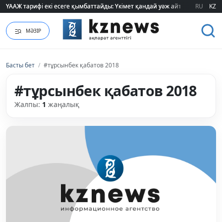
ҮААЖ тарифі екі есеге қымбаттайды: Үкімет қандай уәж айтады?
ҮААЖ тарифі екі есеге қымбаттайды: Үкімет қандай уәж айтады?
RU
KZ
МӘЗІР
Басты бет
/
#тұрсынбек қабатов 2018
#тұрсынбек қабатов 2018
Жалпы:
1
жаңалық