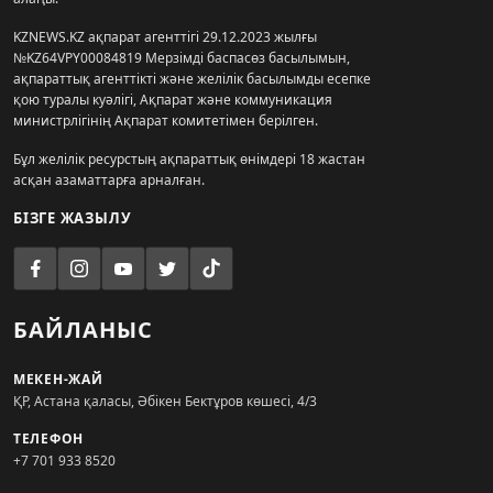
KZNEWS.KZ ақпарат агенттігі 29.12.2023 жылғы
№KZ64VPY00084819 Мерзімді баспасөз басылымын,
ақпараттық агенттікті және желілік басылымды есепке
қою туралы куәлігі, Ақпарат және коммуникация
министрлігінің Ақпарат комитетімен берілген.
Бұл желілік ресурстың ақпараттық өнімдері 18 жастан
асқан азаматтарға арналған.
БІЗГЕ ЖАЗЫЛУ
БАЙЛАНЫС
МЕКЕН-ЖАЙ
ҚР, Астана қаласы, Әбікен Бектұров көшесі, 4/3
ТЕЛЕФОН
+7 701 933 8520