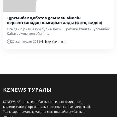
Тұрсынбек Қабатов ұлы мен әйелін
перзентханадан шығарып алды (фото, видео)
Осыдан бірнеше күн бұрын бесінші рет әке атанған Тұрсынбек
Қабатов ұлы мен әйелін...
•
Шоу-бизнес
25 желтоқсан 2018
KZNEWS ТУРАЛЫ
KZNEWS.KZ - еліміздегі басты саяси, экономикалық,
мәдени және спорт жаңалықтарының сенімді дереккөзі.
Үздік сараптамалық мақала мен шынайы сұқбаттың
алаңы.