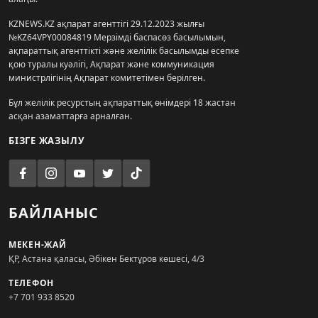
KZNEWS.KZ ақпарат агенттігі 29.12.2023 жылғы
№KZ64VPY00084819 Мерзімді баспасөз басылымын,
ақпараттық агенттікті және желілік басылымды есепке
қою туралы куәлігі, Ақпарат және коммуникация
министрлігінің Ақпарат комитетімен берілген.
Бұл желілік ресурстың ақпараттық өнімдері 18 жастан
асқан азаматтарға арналған.
БІЗГЕ ЖАЗЫЛУ
БАЙЛАНЫС
МЕКЕН-ЖАЙ
ҚР, Астана қаласы, Әбікен Бектұров көшесі, 4/3
ТЕЛЕФОН
+7 701 933 8520