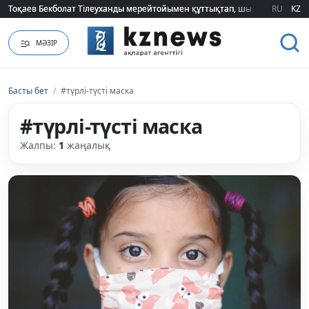
Тоқаев Бекболат Тілеуханды мерейтойымен құттықтап, шығармашылық т
Тоқаев Бекболат Тілеуханды мерейтойымен құттықтап, шығармашылық т
RU
KZ
МӘЗІР
Басты бет
/
#түрлі-түсті маска
#түрлі-түсті маска
Жалпы:
1
жаңалық