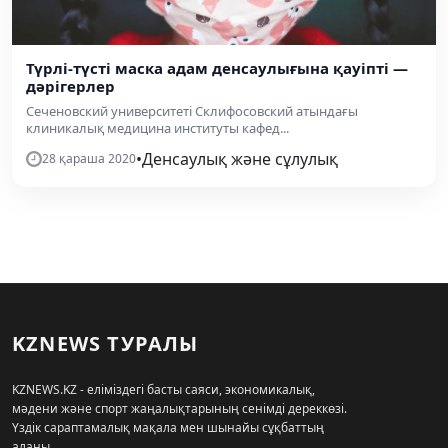
Түрлі-түсті маска адам денсаулығына қауіпті —
дәрігерлер
Сеченовский университеті Склифосовский атындағы
клиникалық медицина институты кафед...
•
Денсаулық және сұлулық
28 қараша 2020
KZNEWS ТУРАЛЫ
KZNEWS.KZ - еліміздегі басты саяси, экономикалық,
мәдени және спорт жаңалықтарының сенімді дереккөзі.
Үздік сараптамалық мақала мен шынайы сұқбаттың
алаңы.